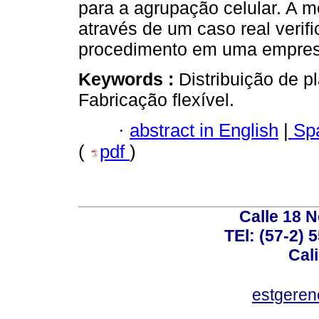
para a agrupação celular. A m
através de um caso real veri
procedimento em uma empresa
Keywords :
Distribuição de p
Fabricação flexível.
·
abstract in English
|
Spa
(
pdf
)
Calle 18 N
TEl: (57-2) 
Cal
estgeren