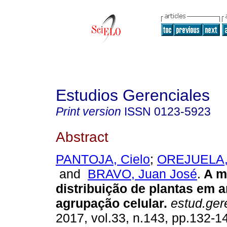
Estudios Gerenciales
Print version
ISSN
0123-5923
Abstract
PANTOJA, Cielo
;
OREJUELA, 
and
BRAVO, Juan José
.
A m
distribuição de plantas em 
agrupação celular.
estud.ger
2017, vol.33, n.143, pp.132-1