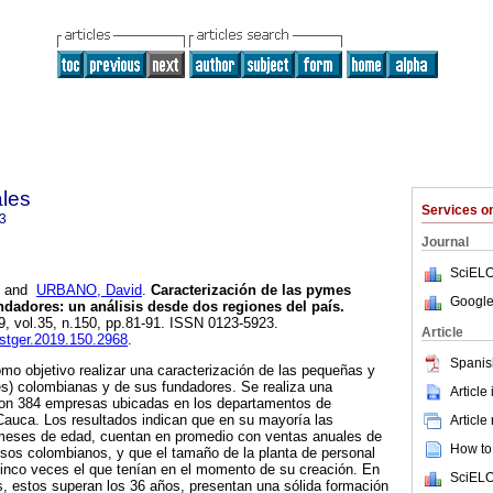
ales
Services 
3
Journal
SciELO
and
URBANO, David
.
Caracterización de las pymes
Google
dadores: un análisis desde dos regiones del país.
19, vol.35, n.150, pp.81-91. ISSN 0123-5923.
Article
.estger.2019.150.2968
.
Spanis
omo objetivo realizar una caracterización de las pequeñas y
) colombianas y de sus fundadores. Se realiza una
Article
 con 384 empresas ubicadas en los departamentos de
Cauca. Los resultados indican que en su mayoría las
Article
meses de edad, cuentan en promedio con ventas anuales de
How to 
sos colombianos, y que el tamaño de la planta de personal
cinco veces el que tenían en el momento de su creación. En
SciELO
s, estos superan los 36 años, presentan una sólida formación