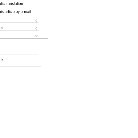
ic translation
is article by e-mail
ks
nk