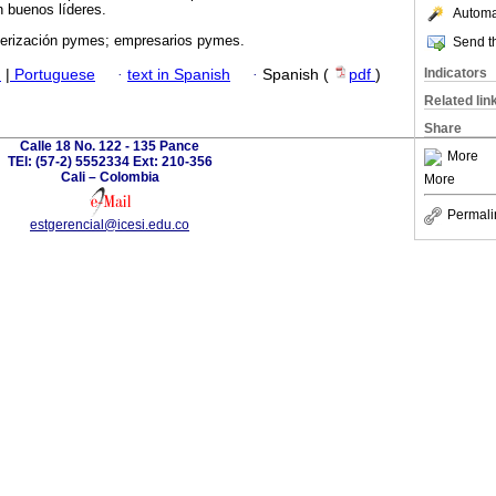
 buenos líderes.
Automat
erización pymes; empresarios pymes.
Send th
Indicators
h
|
Portuguese
·
text in Spanish
·
Spanish (
pdf
)
Related lin
Share
Calle 18 No. 122 - 135 Pance
More
TEl: (57-2) 5552334 Ext: 210-356
Cali – Colombia
More
Permali
estgerencial@icesi.edu.co