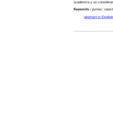
académica y se consideran
Keywords :
pymes; caract
·
abstract in Englis