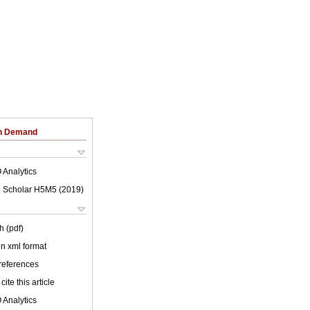
on Demand
 Analytics
 Scholar H5M5 (
2019
)
h (pdf)
 in xml format
 references
cite this article
 Analytics