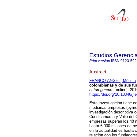
Estudios Gerenci
Print version
ISSN
0123-592
Abstract
FRANCO-ANGEL, Mónica
colombianas y de sus fun
estud.gerenc.
[online]. 20
https://doi.org/10.18046/j
Esta investigación tiene c
medianas empresas (pymes
investigación descriptiva
Cundinamarca y Valle del 
empresas superan los 48 
hasta 5.000 millones de pe
en la actualidad es hasta 
relación con los fundadore