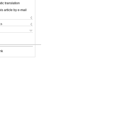
ic translation
is article by e-mail
ks
nk