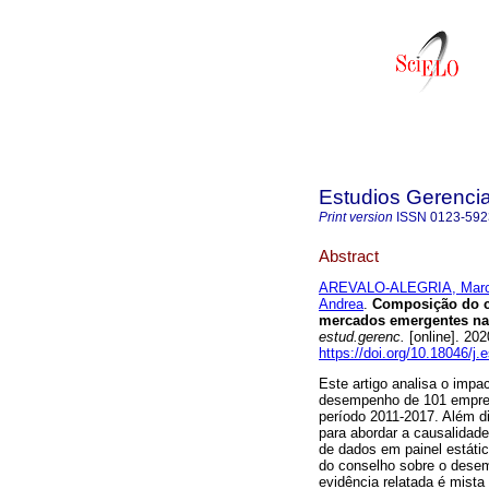
Estudios Gerenci
Print version
ISSN
0123-592
Abstract
AREVALO-ALEGRIA, Marc
Andrea
.
Composição do c
mercados emergentes na A
estud.gerenc.
[online]. 20
https://doi.org/10.18046/j
Este artigo analisa o impa
desempenho de 101 empresa
período 2011-2017. Além di
para abordar a causalidade
de dados em painel estátic
do conselho sobre o desem
evidência relatada é mist