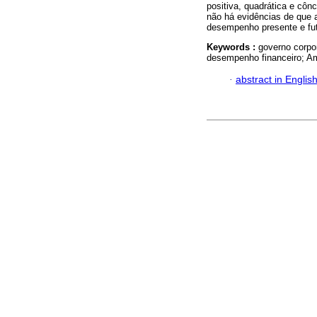
positiva, quadrática e côn
não há evidências de que
desempenho presente e fut
Keywords :
governo corpo
desempenho financeiro; Am
·
abstract in Englis