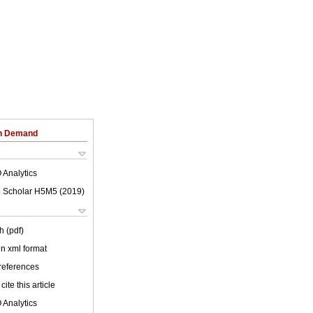
on Demand
 Analytics
 Scholar H5M5 (
2019
)
h (pdf)
 in xml format
 references
cite this article
 Analytics