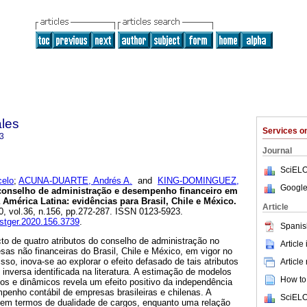
ales
Services 
3
Journal
SciELO
elo
;
ACUNA-DUARTE, Andrés A.
and
KING-DOMINGUEZ,
Google
onselho de administração e desempenho financeiro em
mérica Latina: evidências para Brasil, Chile e México.
Article
20, vol.36, n.156, pp.272-287. ISSN 0123-5923.
.estger.2020.156.3739
.
Spanis
cto de quatro atributos do conselho de administração no
Article
s não financeiras do Brasil, Chile e México, em vigor no
sso, inova-se ao explorar o efeito defasado de tais atributos
Article
 inversa identificada na literatura. A estimação de modelos
How to 
os e dinâmicos revela um efeito positivo da independência
penho contábil de empresas brasileiras e chilenas. A
SciELO
a em termos de dualidade de cargos, enquanto uma relação