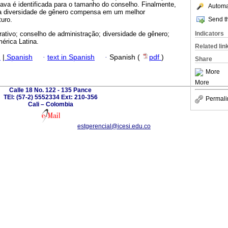
cava é identificada para o tamanho do conselho. Finalmente,
Automat
 a diversidade de gênero compensa em um melhor
Send th
uro.
Indicators
rativo; conselho de administração; diversidade de gênero;
érica Latina.
Related lin
h
|
Spanish
·
text in Spanish
·
Spanish (
pdf
)
Share
More
More
Calle 18 No. 122 - 135 Pance
TEl: (57-2) 5552334 Ext: 210-356
Permali
Cali – Colombia
estgerencial@icesi.edu.co