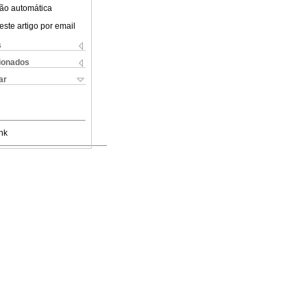
ão automática
este artigo por email
s
cionados
ar
nk