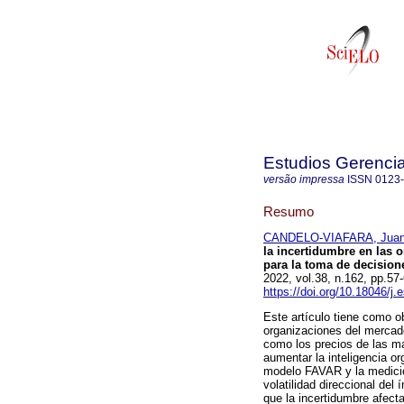
Estudios Gerenci
versão impressa
ISSN
0123
Resumo
CANDELO-VIAFARA, Juan
la incertidumbre en las 
para la toma de decisione
2022, vol.38, n.162, pp.5
https://doi.org/10.18046/j
Este artículo tiene como ob
organizaciones del mercad
como los precios de las ma
aumentar la inteligencia or
modelo FAVAR y la medición
volatilidad direccional del
que la incertidumbre afect