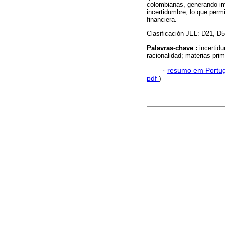
colombianas, generando im
incertidumbre, lo que perm
financiera.
Clasificación JEL: D21, D
Palavras-chave :
incertid
racionalidad; materias pri
·
resumo em Portu
pdf
)