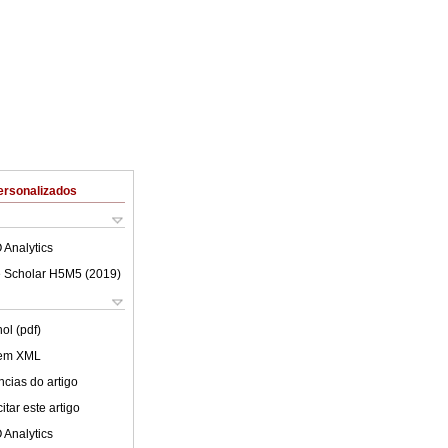
ersonalizados
 Analytics
 Scholar H5M5 (
2019
)
ol (pdf)
 em XML
cias do artigo
tar este artigo
 Analytics