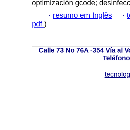
optimización gcode; desinfec
·
resumo em Inglês
·
pdf
)
Calle 73 No 76A -354 Vía al V
Teléfono
tecnolo