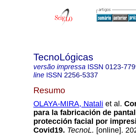
TecnoLógicas
versão impressa
ISSN
0123-779
line
ISSN
2256-5337
Resumo
OLAYA-MIRA, Natali
et al.
Con
para la fabricación de panta
protección facial por impres
Covid19.
TecnoL.
[online]. 20