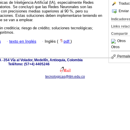
icas de Inteligencia Artificial (IA), especialmente Redes
Traduc
torios. Se concluyó que las Redes Neuronales son las
Enviar 
 con precisiones medias superiores al 90 %, pero su
itaciones. Estas soluciones deben implementarse teniendo en
Indicadore
ue se van a emplear.
Links rela
n crediticia; riesgo de crédito; soluciones tecnológicas;
goritmos.
Compartir
Otros
s
·
texto en Inglés
·
Inglés (
pdf
)
Otros
Permali
 -354 Vía al Volador, Medellín, Antioquia, Colombia
Teléfono: (57+4) 4405246
tecnologicas@itm.edu.co