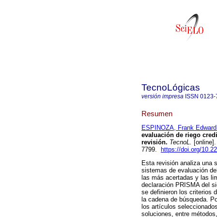
TecnoLógicas
versión impresa
ISSN
0123-
Resumen
ESPINOZA, Frank Edward
evaluación de riego credi
revisión.
TecnoL.
[online]
7799.
https://doi.org/10.
Esta revisión analiza una s
sistemas de evaluación del 
las más acertadas y las li
declaración PRISMA del sig
se definieron los criterios
la cadena de búsqueda. Por
los artículos seleccionado
soluciones, entre métodos