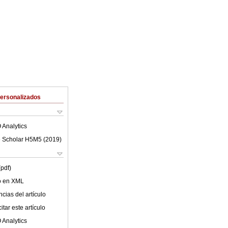
Personalizados
 Analytics
 Scholar H5M5 (
2019
)
(pdf)
lo en XML
cias del artículo
tar este artículo
 Analytics