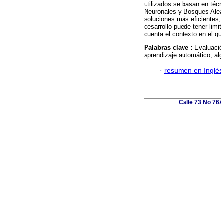
utilizados se basan en técn
Neuronales y Bosques Alea
soluciones más eficientes,
desarrollo puede tener lim
cuenta el contexto en el q
Palabras clave :
Evaluació
aprendizaje automático; al
·
resumen en Inglé
Calle 73 No 76A