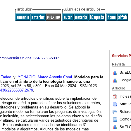
Servicios 
7799
versión On-line
ISSN
2256-5337
Revista
SciELO
 Tadeo
y
YGNACIO, Marco Antonio Coral
.
Modelos para la
Google
ticio en el ámbito de la tecnología financiera: una
. 2023, vol.26, n.58, e302. Epub 04-Mar-2024. ISSN 0123-
Articulo
22430/22565337.2679
.
Inglés 
elección de artículos científicos sobre la implantación de
riesgo de crédito para identificar las soluciones existentes,
Articu
mitaciones y problemas en su desarrollo. Se adoptó la
uiente modo: se formularon las preguntas de investigación,
Referen
 de inclusión, se seleccionaron las palabras clave y se diseñó
Como ci
 último, se calcularon varios estadísticos descriptivos de
s. En los estudios seleccionados se identificaron 31
SciELO
, modelos y algoritmos. Algunos de los modelos más