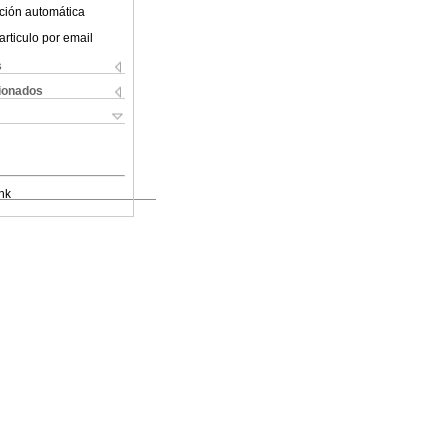
ción automática
articulo por email
s
cionados
nk