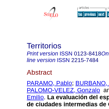
Territorios
Print version
ISSN
0123-8418
On
line version
ISSN
2215-7484
Abstract
PARAMO, Pablo
;
BURBANO, 
PALOMO-VELEZ, Gonzalo
a
Emilio
.
La evaluación del esp
de ciudades intermedias de 