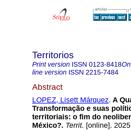
Territorios
Print version
ISSN
0123-8418
On
line version
ISSN
2215-7484
Abstract
LOPEZ, Lisett Márquez
.
A Qua
Transformação e suas políti
territoriais: o fim do neolib
México?.
Territ.
[online]. 2025