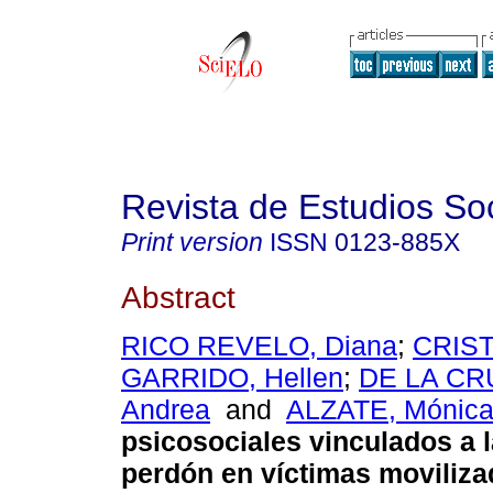
Revista de Estudios So
Print version
ISSN
0123-885X
Abstract
RICO REVELO, Diana
;
CRIS
GARRIDO, Hellen
;
DE LA CR
Andrea
and
ALZATE, Mónic
psicosociales vinculados a 
perdón en víctimas moviliza