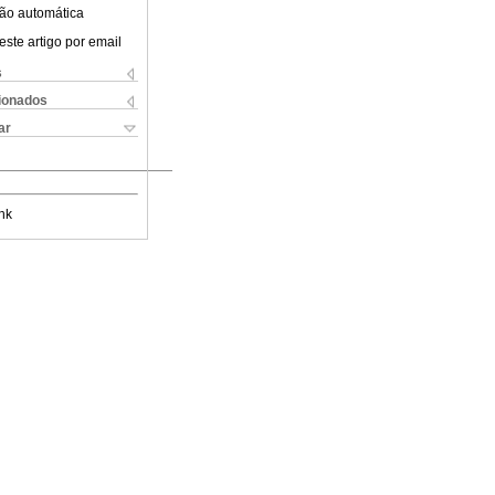
ão automática
este artigo por email
s
cionados
ar
nk