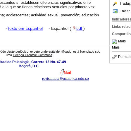
escentes sí establecen diferencias significativas en el
Traduç
d a la que se tienen relaciones sexuales por primera vez.
Enviar 
ma; adolescentes; actividad sexual; prevención; educación
Indicadore
Links rela
·
texto em Espanhol
·
Espanhol (
pdf
)
Compartilh
Mais
Mais
údo deste periódico, exceto onde está identificado, está licenciado sob
uma
Licença Creative Commons
Permali
ltad de Psicología, Carrera 13 No. 47-49
Bogotá, D.C.
revistaacta@ucatolica.edu.co