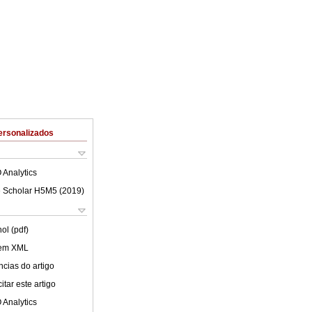
ersonalizados
 Analytics
 Scholar H5M5 (
2019
)
ol (pdf)
 em XML
cias do artigo
tar este artigo
 Analytics