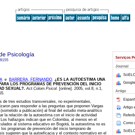
de Psicología
Serviços P
-9155
Journal
SciELO
A
e
BARRERA, FERNANDO
.
¿ES LA AUTOESTIMA UNA
Google
PARA LOS PROGRAMAS DE PREVENCIÓN DEL INICIO
AD SEXUAL?
.
Act.Colom.Psicol.
[online]. 2005, vol.8, n.1,
Artigo
55.
Espanh
s de tres estudios transversales, no experimentales,
lizaron para responder a las preguntas que proponen Vargas
Artigo
 (sometido a publicación) al final del estudio meta-analítico
r la relación de la autoestima con el inicio de actividad
Referên
 Los hallazgos indican que en Colombia, al menos en el
Como ci
culados al sistema educativo en Bogotá, la autoestima no es
a los programas de prevención del inicio temprano de
SciELO
sis sugieren que la autoeficacia y el contexto normativo en el