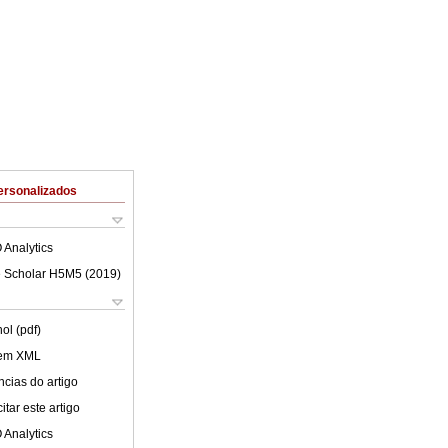
ersonalizados
 Analytics
 Scholar H5M5 (
2019
)
ol (pdf)
 em XML
cias do artigo
tar este artigo
 Analytics