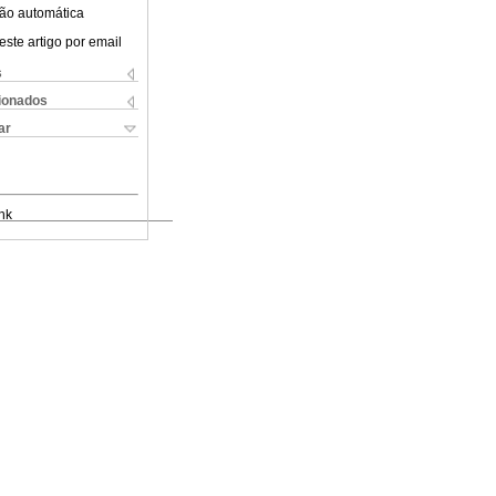
ão automática
este artigo por email
s
cionados
ar
nk