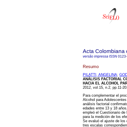
Acta Colombiana 
versão impressa
ISSN
0123
Resumo
PILATTI, ANGELINA
;
GOD
ANÁLISIS FACTORIAL 
HACIA EL ALCOHOL PA
2012, vol.15, n.2, pp.11-2
Para complementar el proce
Alcohol para Adolescentes 
análisis factorial confirma
edades entre 13 y 18 años,
empleó el Cuestionario de
para la medición de los ef
Se evaluó el ajuste de los
tres escalas correspondient