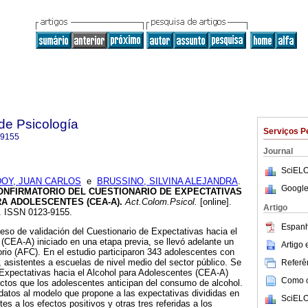
de Psicología
Serviços P
-9155
Journal
SciELO
OY, JUAN CARLOS
e
BRUSSINO, SILVINA ALEJANDRA
.
Google
CONFIRMATORIO DEL CUESTIONARIO DE EXPECTATIVAS
RA ADOLESCENTES (CEA-A)
.
Act.Colom.Psicol.
[online].
Artigo
0. ISSN 0123-9155.
Espanh
so de validación del Cuestionario de Expectativas hacia el
(CEA-A) iniciado en una etapa previa, se llevó adelante un
Artigo
torio (AFC). En el estudio participaron 343 adolescentes con
 asistentes a escuelas de nivel medio del sector público. Se
Referên
 Expectativas hacia el Alcohol para Adolescentes (CEA-A)
Como ci
ectos que los adolescentes anticipan del consumo de alcohol.
 datos al modelo que propone a las expectativas divididas en
SciELO
es a los efectos positivos y otras tres referidas a los