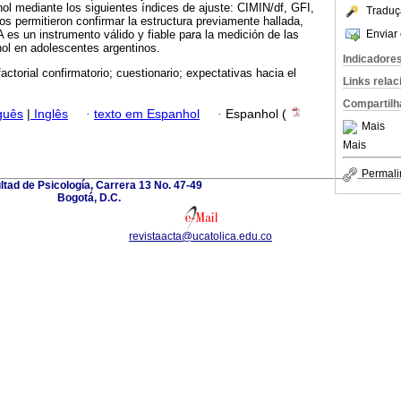
hol mediante los siguientes índices de ajuste: CIMIN/df, GFI,
Traduç
 permitieron confirmar la estructura previamente hallada,
Enviar 
es un instrumento válido y fiable para la medición de las
hol en adolescentes argentinos.
Indicadore
factorial confirmatorio; cuestionario; expectativas hacia el
Links rela
Compartilh
guês
|
Inglês
·
texto em Espanhol
·
Espanhol (
Mais
Mais
Permali
ltad de Psicología, Carrera 13 No. 47-49
Bogotá, D.C.
revistaacta@ucatolica.edu.co