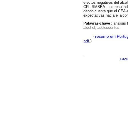
efectos negativos del alco
CFI, RMSEA. Los resultados
dando cuenta que el CEA-A 
expectativas hacia el alco
Palavras-chave :
análisis 
alcohol; adolescentes.
·
resumo em Portu
pdf
)
Facu