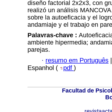
diseño factorial 2x2x3, con 
realizó un análisis MANCOVA, 
sobre la autoeficacia y el log
andamiaje y el trabajo en pare
Palavras-chave :
Autoeficacia
ambiente hipermedia; andamia
parejas.
·
resumo em Português
|
Espanhol (
pdf
)
Facultad de Psicol
Bo
revistaact