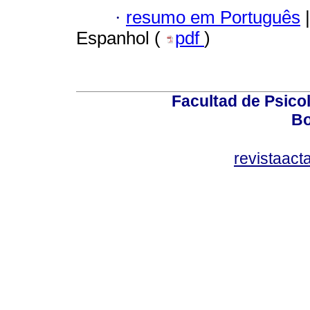
·
resumo em Português
|
Espanhol (
pdf
)
Facultad de Psicol
Bo
revistaact