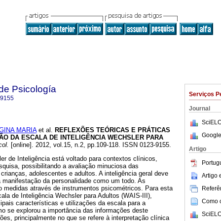
de Psicología
Serviços P
-9155
Journal
SciELO
GINA MARIA
et al.
REFLEXÕES TEÓRICAS E PRÁTICAS
Google
ÃO DA ESCALA DE INTELIGÊNCIA WECHSLER PARA
ol.
[online]. 2012, vol.15, n.2, pp.109-118. ISSN 0123-9155.
Artigo
 de Inteligência está voltado para contextos clínicos,
Portug
quisa, possibilitando a avaliação minuciosa das
crianças, adolescentes e adultos. A inteligência geral deve
Artigo
 manifestação da personalidade como um todo. As
ão medidas através de instrumentos psicométricos. Para esta
Referên
la de Inteligência Wechsler para Adultos (WAIS-III),
Como ci
ipais características e utilizações da escala para a
o se explorou a importância das informações deste
SciELO
ões, principalmente no que se refere à interpretação clínica