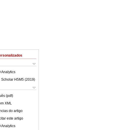
ersonalizados
 Analytics
 Scholar H5M5 (
2019
)
uês (pdf)
 em XML
cias do artigo
tar este artigo
 Analytics