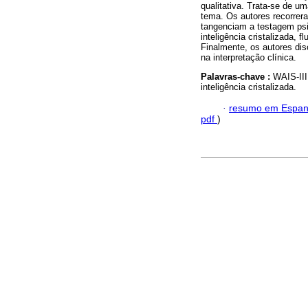
qualitativa. Trata-se de um
tema. Os autores recorrer
tangenciam a testagem psi
inteligência cristalizada, 
Finalmente, os autores dis
na interpretação clínica.
Palavras-chave :
WAIS-III;
inteligência cristalizada.
·
resumo em Espan
pdf
)