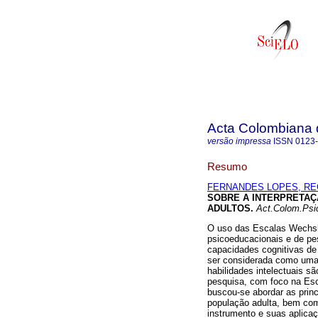
Acta Colombiana 
versão impressa
ISSN
0123
Resumo
FERNANDES LOPES, RE
SOBRE A INTERPRETAÇ
ADULTOS
.
Act.Colom.Psic
O uso das Escalas Wechsler
psicoeducacionais e de pes
capacidades cognitivas de 
ser considerada como uma
habilidades intelectuais s
pesquisa, com foco na Esca
buscou-se abordar as princ
população adulta, bem com
instrumento e suas aplicaç