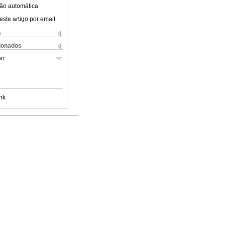
ão automática
este artigo por email
s
cionados
ar
nk