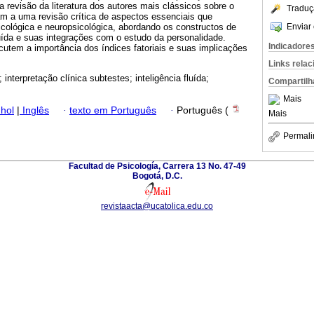
a revisão da literatura dos autores mais clássicos sobre o
Traduç
am a uma revisão crítica de aspectos essenciais que
Enviar 
cológica e neuropsicológica, abordando os constructos de
fluída e suas integrações com o estudo da personalidade.
Indicadore
cutem a importância dos índices fatoriais e suas implicações
Links rela
 interpretação clínica subtestes; inteligência fluída;
Compartilh
Mais
hol
|
Inglês
·
texto em Português
·
Português (
Mais
Permali
Facultad de Psicología, Carrera 13 No. 47-49
Bogotá, D.C.
revistaacta@ucatolica.edu.co