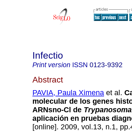
Infectio
Print version
ISSN
0123-9392
Abstract
PAVIA, Paula Ximena
et al.
Ca
molecular de los genes hist
ARNsno-Cl de
Trypanosoma 
aplicación en pruebas diagn
[online]. 2009, vol.13, n.1, p