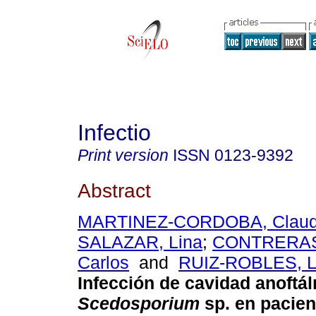
Infectio
Print version
ISSN
0123-9392
Abstract
MARTINEZ-CORDOBA, Claud
SALAZAR, Lina
;
CONTRERAS
Carlos
and
RUIZ-ROBLES, Lu
Infección de cavidad anoftá
Scedosporium
sp. en pacien