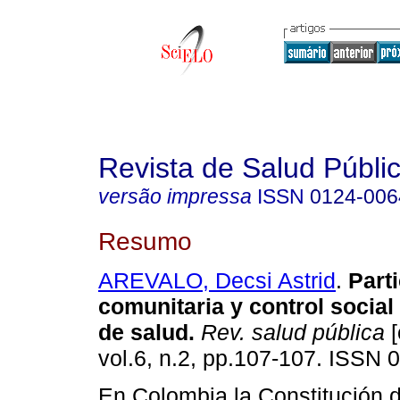
Revista de Salud Públi
versão impressa
ISSN
0124-006
Resumo
AREVALO, Decsi Astrid
.
Part
comunitaria y control social
de salud
.
Rev. salud pública
[
vol.6, n.2, pp.107-107. ISSN 
En Colombia la Constitución 