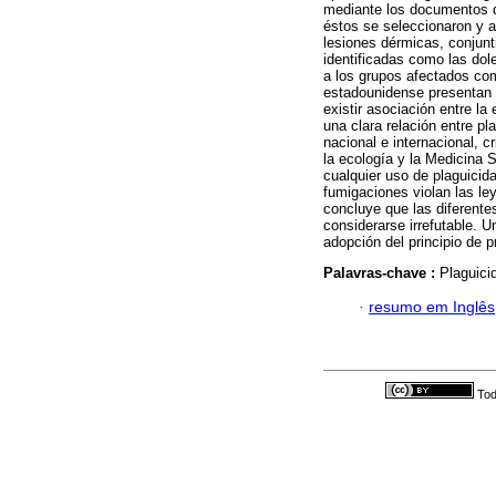
mediante los documentos di
éstos se seleccionaron y a
lesiones dérmicas, conjunti
identificadas como las dole
a los grupos afectados co
estadounidense presentan 
existir asociación entre la
una clara relación entre pl
nacional e internacional, 
la ecología y la Medicina S
cualquier uso de plaguici
fumigaciones violan las l
concluye que las diferente
considerarse irrefutable. U
adopción del principio de 
Palavras-chave :
Plaguicid
·
resumo em Inglês
Tod