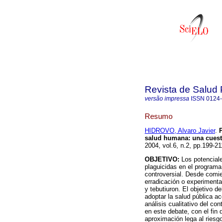
Revista de Salud 
versão impressa
ISSN
0124
Resumo
HIDROVO, Alvaro Javier
.
salud humana
:
una cuest
2004, vol.6, n.2, pp.199-2
OBJETIVO:
Los potencial
plaguicidas en el programa
controversial. Desde comi
erradicación o experimental
y tebutiuron. El objetivo d
adoptar la salud pública a
análisis cualitativo del co
en este debate, con el fin 
aproximación lega al riesg