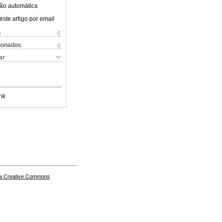
ão automática
este artigo por email
s
cionados
ar
nk
a Creative Commons