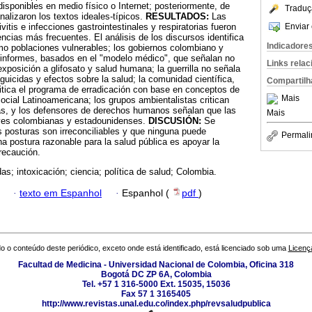
sponibles en medio físico o Internet; posteriormente, de
Traduç
nalizaron los textos ideales-típicos.
RESULTADOS:
Las
Enviar 
vitis e infecciones gastrointestinales y respiratorias fueron
ncias más frecuentes. El análisis de los discursos identifica
Indicadore
mo poblaciones vulnerables; los gobiernos colombiano y
informes, basados en el "modelo médico", que señalan no
Links rela
 exposición a glifosato y salud humana; la guerrilla no señala
aguicidas y efectos sobre la salud; la comunidad científica,
Compartilh
critica el programa de erradicación con base en conceptos de
Mais
ocial Latinoamericana; los grupos ambientalistas critican
das, y los defensores de derechos humanos señalan que las
Mais
eyes colombianas y estadounidenses.
DISCUSIÓN:
Se
s posturas son irreconciliables y que ninguna puede
Permali
na postura razonable para la salud pública es apoyar la
precaución.
as; intoxicación; ciencia; política de salud; Colombia.
·
texto em Espanhol
·
Espanhol (
pdf
)
o o conteúdo deste periódico, exceto onde está identificado, está licenciado sob uma
Licenç
Facultad de Medicina - Universidad Nacional de Colombia, Oficina 318
Bogotá DC ZP 6A, Colombia
Tel. +57 1 316-5000 Ext. 15035, 15036
Fax 57 1 3165405
http://www.revistas.unal.edu.co/index.php/revsaludpublica