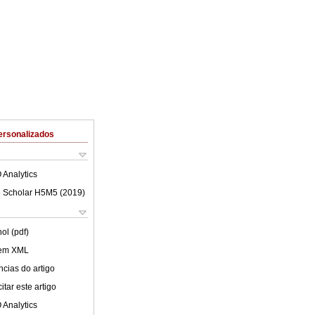
ersonalizados
 Analytics
 Scholar H5M5 (
2019
)
ol (pdf)
 em XML
cias do artigo
tar este artigo
 Analytics