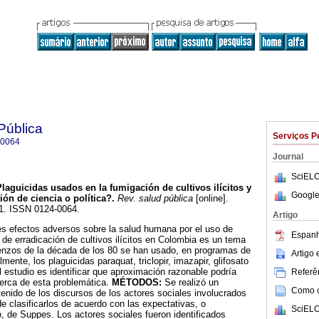
Pública
Serviços P
-0064
Journal
SciELO
Plaguicidas usados en la fumigación de cultivos ilícitos y
Google
ión de ciencia o política?
.
Rev. salud pública
[online].
11. ISSN 0124-0064.
Artigo
es efectos adversos sobre la salud humana por el uso de
Espanh
 de erradicación de cultivos ilícitos en Colombia es un tema
enzos de la década de los 80 se han usado, en programas de
Artigo
mente, los plaguicidas paraquat, triclopir, imazapir, glifosato
el estudio es identificar que aproximación razonable podría
Referên
cerca de esta problemática.
MÉTODOS:
Se realizó un
Como ci
ntenido de los discursos de los actores sociales involucrados
de clasificarlos de acuerdo con las expectativas, o
SciELO
o, de Suppes. Los actores sociales fueron identificados