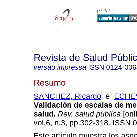
Revista de Salud Públi
versão impressa
ISSN
0124-006
Resumo
SANCHEZ, Ricardo
e
ECHEV
Validación de escalas de me
salud
.
Rev. salud pública
[onl
vol.6, n.3, pp.302-318. ISSN 
Este artículo muestra los as