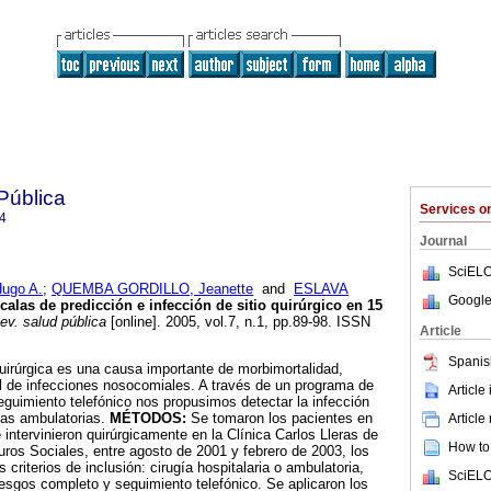
Pública
Services 
4
Journal
SciELO
ugo A.
;
QUEMBA GORDILLO, Jeanette
and
ESLAVA
Google
calas de predicción e infección de sitio quirúrgico en 15
v. salud pública
[online]. 2005, vol.7, n.1, pp.89-98. ISSN
Article
Spanis
uirúrgica es una causa importante de morbimortalidad,
al de infecciones nosocomiales. A través de un programa de
Article
seguimiento telefónico nos propusimos detectar la infección
gías ambulatorias.
MÉTODOS:
Se tomaron los pacientes en
Article
intervinieron quirúrgicamente en la Clínica Carlos Lleras de
How to 
uros Sociales, entre agosto de 2001 y febrero de 2003, los
 criterios de inclusión: cirugía hospitalaria o ambulatoria,
SciELO
iesgos completo y seguimiento telefónico. Se aplicaron los