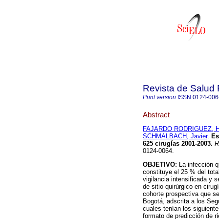
Revista de Salud 
Print version
ISSN
0124-006
Abstract
FAJARDO RODRIGUEZ, H
SCHMALBACH, Javier
.
Es
625 cirugías 2001-2003
.
Re
0124-0064.
OBJETIVO:
La infección q
constituye el 25 % del tot
vigilancia intensificada y 
de sitio quirúrgico en ciru
cohorte prospectiva que se 
Bogotá, adscrita a los Seg
cuales tenían los siguientes
formato de predicción de r