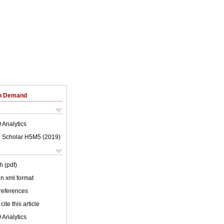
on Demand
 Analytics
 Scholar H5M5 (
2019
)
h (pdf)
 in xml format
 references
cite this article
 Analytics