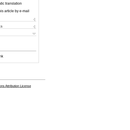
ic translation
is article by e-mail
ks
nk
s Attribution License