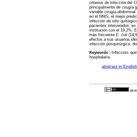
criterios de infección del
principalmente de cirugía 
variable cirugía abdominal
en el NNIS, el mejor predi
infección de sitio quirúrgi
pacientes intervenidos; es
institución con el 19,2%. 
más frecuente
E. coli
(14,
efectos a sus usuarios ide
infección posquirúrgica, 
Keywords :
Infección; qui
hospitalaría.
·
abstract in Englis
All 