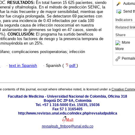
 CDC.
RESULTADOS:
En total fueron 15 625 pacientes, siendo
Automat
general y oftalmología. En el método de predicción SENIC, la
Send th
 fue la más frecuente y de mayor sensibilidad, mientras que
ctor fue cirugía prolongada. Se detectaron 69 pacientes con
Indicators
co, para una incidencia de 0.43 infectados por cada 100
 la segunda causa de infección nosocomial en nuestra
Related lin
El aislamiento de gérmenes se logró en 47 casos, siendo el
9%).
CONCLUSIÓN:
El programa ha surtido benéficos
Share
ntificando los factores de riesgo y la presencia temprana de
More
disminuyéndola en un 25%.
More
rófano; complicaciones postoperatorias; infección
Permali
h
·
text in Spanish
·
Spanish (
pdf
)
the contents of this journal, except where otherwise noted, is licensed under a
Creative Common
Facultad de Medicina - Universidad Nacional de Colombia, Oficina 318
Bogotá DC ZP 6A, Colombia
Tel. +57 1 316-5000 Ext. 15035, 15036
Fax 57 1 3165405
http://www.revistas.unal.edu.co/index.php/revsaludpublica
revsalpub_fmbog@unal.edu.co