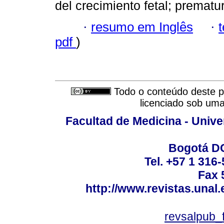
del crecimiento fetal; prematu
·
resumo em Inglês
·
pdf
)
Todo o conteúdo deste pe
licenciado sob um
Facultad de Medicina - Unive
Bogotá DC
Tel. +57 1 316
Fax 
http://www.revistas.unal
revsalpub