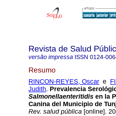
Revista de Salud Públi
versão impressa
ISSN
0124-006
Resumo
RINCON-REYES, Oscar
e
F
Judith
.
Prevalencia Serológi
Salmonellaenteritidis
en la 
Canina del Municipio de Tu
Rev. salud pública
[online]. 20