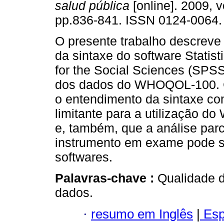
salud pública
[online]. 2009, v
pp.836-841. ISSN 0124-0064.
O presente trabalho descrev
da sintaxe do software Statis
for the Social Sciences (SPSS
dos dados do WHOQOL-100. C
o entendimento da sintaxe con
limitante para a utilização 
e, também, que a análise par
instrumento em exame pode se
softwares.
Palavras-chave :
Qualidade d
dados.
·
resumo em Inglês
|
Esp