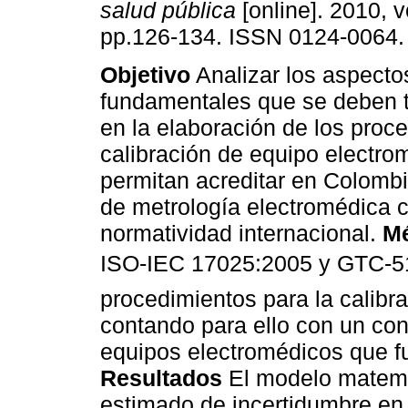
salud pública
[online]. 2010, v
pp.126-134. ISSN 0124-0064.
Objetivo
Analizar los aspecto
fundamentales que se deben 
en la elaboración de los proc
calibración de equipo electro
permitan acreditar en Colombi
de metrología electromédica 
normatividad internacional.
M
ISO-IEC 17025:2005 y GTC-51
procedimientos para la calibr
contando para ello con un co
equipos electromédicos que f
Resultados
El modelo matemát
estimado de incertidumbre en 