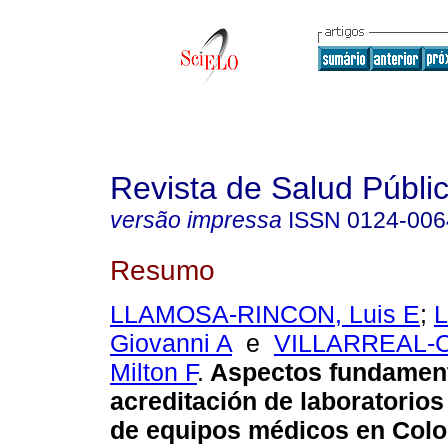
Revista de Salud Públi
versão impressa
ISSN
0124-006
Resumo
LLAMOSA-RINCON, Luis E
;
Giovanni A
e
VILLARREAL-
Milton F
.
Aspectos fundament
acreditación de laboratorios
de equipos médicos en Col