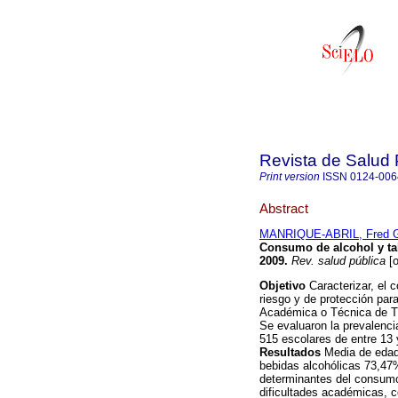
Revista de Salud 
Print version
ISSN
0124-006
Abstract
MANRIQUE-ABRIL, Fred 
Consumo de alcohol y ta
2009
.
Rev. salud pública
[o
Objetivo
Caracterizar, el 
riesgo y de protección pa
Académica o Técnica de T
Se evaluaron la prevalenc
515 escolares de entre 13 
Resultados
Media de edad 
bebidas alcohólicas 73,47%
determinantes del consumo:
dificultades académicas, c