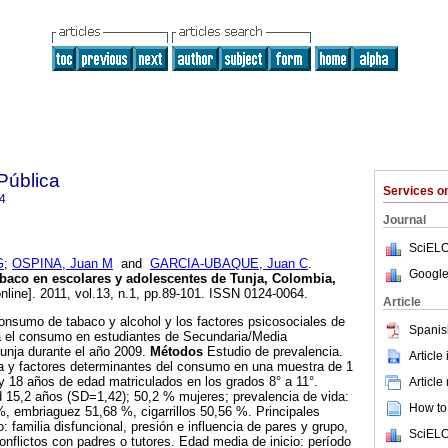
Pública
Services 
4
Journal
SciELO
G
;
OSPINA, Juan M
and
GARCIA-UBAQUE, Juan C
.
Google
baco en escolares y adolescentes de Tunja, Colombia,
nline]. 2011, vol.13, n.1, pp.89-101. ISSN 0124-0064.
Article
consumo de tabaco y alcohol y los factores psicosociales de
Spanis
ra el consumo en estudiantes de Secundaria/Media
unja durante el año 2009.
Métodos
Estudio de prevalencia.
Article
ia y factores determinantes del consumo en una muestra de 1
y 18 años de edad matriculados en los grados 8° a 11°.
Article
15,2 años (SD=1,42); 50,2 % mujeres; prevalencia de vida:
How to 
, embriaguez 51,68 %, cigarrillos 50,56 %. Principales
 familia disfuncional, presión e influencia de pares y grupo,
SciELO
onflictos con padres o tutores. Edad media de inicio: período