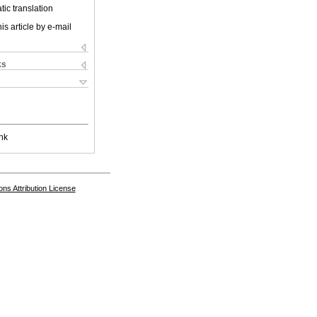
ic translation
is article by e-mail
ks
nk
s Attribution License