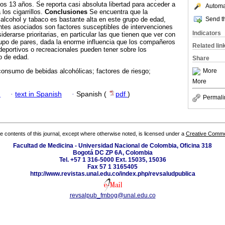
 los 13 años. Se reporta casi absoluta libertad para acceder a
Automat
los cigarrillos.
Conclusiones
Se encuentra que la
Send th
lcohol y tabaco es bastante alta en este grupo de edad,
tes asociados son factores susceptibles de intervenciones
Indicators
erarse prioritarias, en particular las que tienen que ver con
grupo de pares, dada la enorme influencia que los compañeros
Related lin
eportivos o recreacionales pueden tener sobre los
o de edad.
Share
More
onsumo de bebidas alcohólicas; factores de riesgo;
More
h
·
text in Spanish
·
Spanish (
pdf
)
Permali
the contents of this journal, except where otherwise noted, is licensed under a
Creative Common
Facultad de Medicina - Universidad Nacional de Colombia, Oficina 318
Bogotá DC ZP 6A, Colombia
Tel. +57 1 316-5000 Ext. 15035, 15036
Fax 57 1 3165405
http://www.revistas.unal.edu.co/index.php/revsaludpublica
revsalpub_fmbog@unal.edu.co