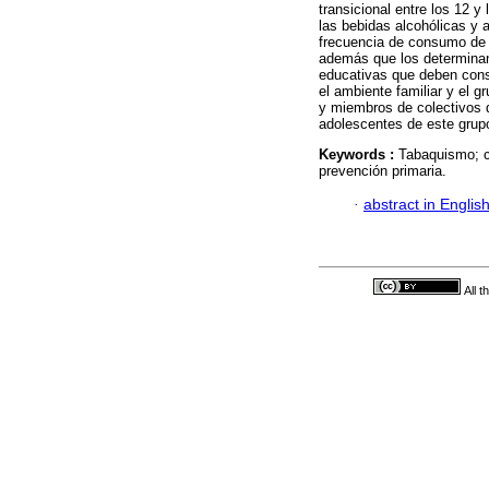
transicional entre los 12 y
las bebidas alcohólicas y a 
frecuencia de consumo de a
además que los determinan
educativas que deben consid
el ambiente familiar y el 
y miembros de colectivos d
adolescentes de este grup
Keywords :
Tabaquismo; c
prevención primaria.
·
abstract in Englis
All 