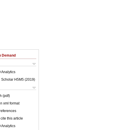
on Demand
 Analytics
 Scholar H5M5 (
2019
)
h (pdf)
 in xml format
 references
cite this article
 Analytics