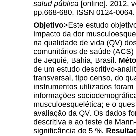
salud pública
[online]. 2012, v
pp.668-680. ISSN 0124-0064.
Objetivo
>Este estudo objetivo
impacto da dor musculoesque
na qualidade de vida (QV) do
comunitários de saúde (ACS) 
de Jequié, Bahia, Brasil.
Mét
de um estudo descritivo-analí
transversal, tipo censo, do q
instrumentos utilizados foram
informações sociodemográfica
musculoesquelética; e o que
avaliação da QV. Os dados fo
descritiva e ao teste de Mann
significância de 5 %.
Resulta