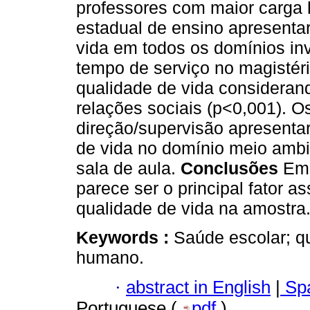
professores com maior carga 
estadual de ensino apresenta
vida em todos os domínios in
tempo de serviço no magistér
qualidade de vida considerand
relações sociais (p<0,001). O
direção/supervisão apresenta
de vida no domínio meio ambi
sala de aula.
Conclusões
Em 
parece ser o principal fator 
qualidade de vida na amostra
Keywords :
Saúde escolar; q
humano.
·
abstract in English
|
Spa
Portuguese (
pdf
)