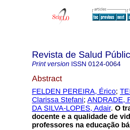
Revista de Salud Públi
Print version
ISSN
0124-0064
Abstract
FELDEN PEREIRA, Érico
;
TE
Clarissa Stefani
;
ANDRADE, R
DA SILVA-LOPES, Adair
.
O tr
docente e a qualidade de vi
professores na educação bá