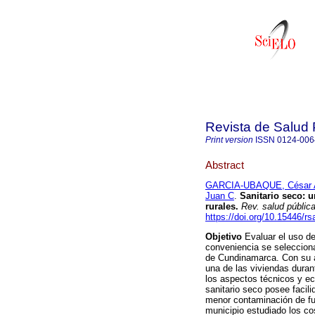
Revista de Salud 
Print version
ISSN
0124-006
Abstract
GARCIA-UBAQUE, César 
Juan C
.
Sanitario seco
:
u
rurales
.
Rev. salud públic
https://doi.org/10.15446/r
Objetivo
Evaluar el uso de
conveniencia se selecciona
de Cundinamarca. Con su 
una de las viviendas dura
los aspectos técnicos y e
sanitario seco posee facil
menor contaminación de fue
municipio estudiado los c