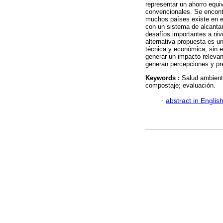
representar un ahorro equi
convencionales. Se encontr
muchos países existe en el
con un sistema de alcantar
desafíos importantes a niv
alternativa propuesta es u
técnica y económica, sin e
generar un impacto relevant
generan percepciones y pre
Keywords :
Salud ambient
compostaje; evaluación.
·
abstract in Englis