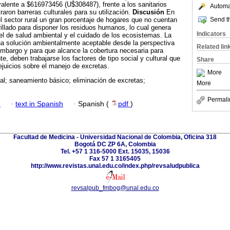
valente a $616973456 (U$308487), frente a los sanitarios
Automat
aron barreras culturales para su utilización.
Discusión
En
Send th
 sector rural un gran porcentaje de hogares que no cuentan
illado para disponer los residuos humanos, lo cual genera
Indicators
el de salud ambiental y el cuidado de los ecosistemas. La
na solución ambientalmente aceptable desde la perspectiva
Related lin
mbargo y para que alcance la cobertura necesaria para
e, deben trabajarse los factores de tipo social y cultural que
Share
juicios sobre el manejo de excretas.
More
al; saneamiento básico; eliminación de excretas;
More
Permali
h
·
text in Spanish
·
Spanish (
pdf
)
Facultad de Medicina - Universidad Nacional de Colombia, Oficina 318
Bogotá DC ZP 6A, Colombia
Tel. +57 1 316-5000 Ext. 15035, 15036
Fax 57 1 3165405
http://www.revistas.unal.edu.co/index.php/revsaludpublica
revsalpub_fmbog@unal.edu.co