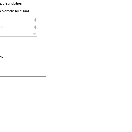
ic translation
is article by e-mail
ks
nk