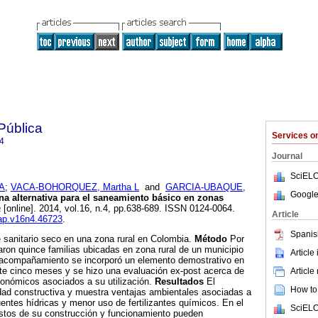
Pública
Services 
4
Journal
SciELO
A
;
VACA-BOHORQUEZ, Martha L
and
GARCIA-UBAQUE,
Google
na alternativa para el saneamiento básico en zonas
a
[online]. 2014, vol.16, n.4, pp.638-689. ISSN 0124-0064.
Article
sap.v16n4.46723
.
Spanis
 sanitario seco en una zona rural en Colombia.
Método
Por
ron quince familias ubicadas en zona rural de un municipio
Article
acompañamiento se incorporó un elemento demostrativo en
nte cinco meses y se hizo una evaluación ex-post acerca de
Article
conómicos asociados a su utilización.
Resultados
El
How to 
idad constructiva y muestra ventajas ambientales asociadas a
ntes hídricas y menor uso de fertilizantes químicos. En el
SciELO
ostos de su construcción y funcionamiento pueden