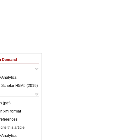
on Demand
 Analytics
 Scholar H5M5 (
2019
)
h (pdf)
 in xml format
 references
cite this article
 Analytics