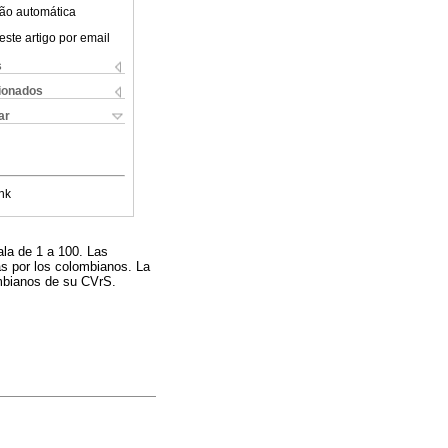
ão automática
este artigo por email
s
cionados
ar
nk
ala de 1 a 100. Las
as por los colombianos. La
ombianos de su CVrS.