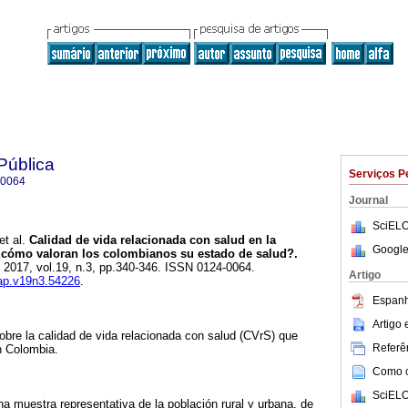
Pública
Serviços P
-0064
Journal
SciELO
et al.
Calidad de vida relacionada con salud en la
Google
cómo valoran los colombianos su estado de salud?.
. 2017, vol.19, n.3, pp.340-346. ISSN 0124-0064.
Artigo
sap.v19n3.54226
.
Espanh
Artigo
obre la calidad de vida relacionada con salud (CVrS) que
Referên
en Colombia.
Como ci
SciELO
a muestra representativa de la población rural y urbana, de