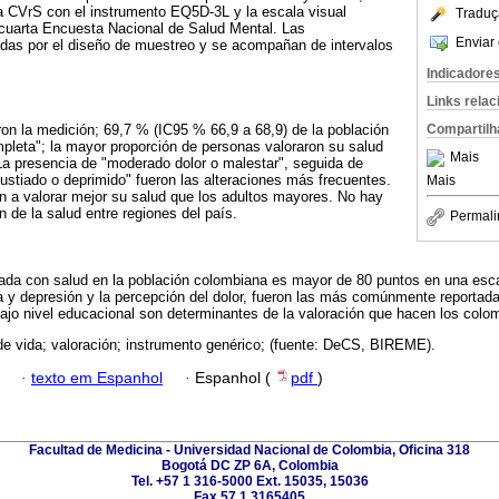
a CVrS con el instrumento EQ5D-3L y la escala visual
Traduç
 cuarta Encuesta Nacional de Salud Mental. Las
Enviar 
adas por el diseño de muestreo y se acompañan de intervalos
Indicadore
Links rela
on la medición; 69,7 % (IC95 % 66,9 a 68,9) de la población
Compartilh
mpleta"; la mayor proporción de personas valoraron su salud
Mais
La presencia de "moderado dolor o malestar", seguida de
stiado o deprimido" fueron las alteraciones más frecuentes.
Mais
n a valorar mejor su salud que los adultos mayores. No hay
n de la salud entre regiones del país.
Permali
nada con salud en la población colombiana es mayor de 80 puntos en una esc
 y depresión y la percepción del dolor, fueron las más comúnmente reportad
bajo nivel educacional son determinantes de la valoración que hacen los col
de vida; valoración; instrumento genérico; (fuente: DeCS, BIREME).
·
texto em Espanhol
·
Espanhol (
pdf
)
Facultad de Medicina - Universidad Nacional de Colombia, Oficina 318
Bogotá DC ZP 6A, Colombia
Tel. +57 1 316-5000 Ext. 15035, 15036
Fax 57 1 3165405