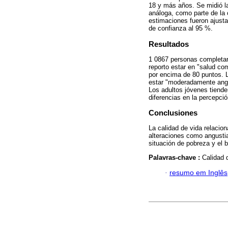
18 y más años. Se midió l
análoga, como parte de la
estimaciones fueron ajust
de confianza al 95 %.
Resultados
1 0867 personas completar
reporto estar en "salud co
por encima de 80 puntos. 
estar "moderadamente angu
Los adultos jóvenes tiende
diferencias en la percepció
Conclusiones
La calidad de vida relacio
alteraciones como angustia
situación de pobreza y el 
Palavras-chave :
Calidad 
·
resumo em Inglês