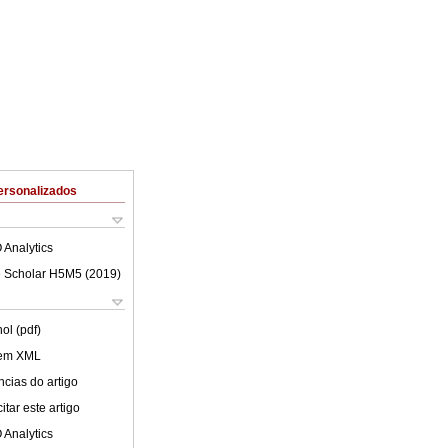
ersonalizados
 Analytics
 Scholar H5M5 (
2019
)
ol (pdf)
 em XML
cias do artigo
tar este artigo
 Analytics