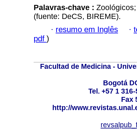
Palavras-chave :
Zoológicos;
(fuente: DeCS, BIREME).
·
resumo em Inglês
·
pdf
)
Facultad de Medicina - Unive
Bogotá DC
Tel. +57 1 316
Fax 
http://www.revistas.unal
revsalpub