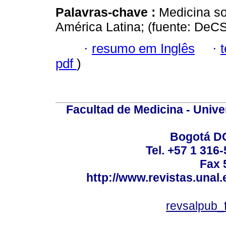
Palavras-chave :
Medicina so
América Latina; (fuente: DeC
·
resumo em Inglês
·
pdf
)
Facultad de Medicina - Unive
Bogotá DC
Tel. +57 1 316
Fax 
http://www.revistas.unal
revsalpub