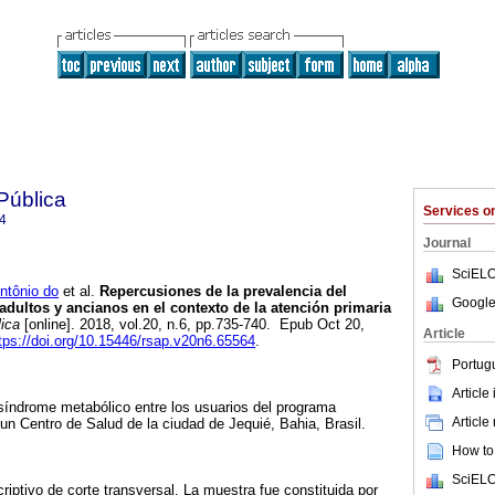
Pública
Services 
4
Journal
SciELO
tônio do
et al.
Repercusiones de la prevalencia del
Google
dultos y ancianos en el contexto de la atención primaria
ica
[online]. 2018, vol.20, n.6, pp.735-740. Epub Oct 20,
Article
tps://doi.org/10.15446/rsap.v20n6.65564
.
Portug
Article
 síndrome metabólico entre los usuarios del programa
Article
 un Centro de Salud de la ciudad de Jequié, Bahia, Brasil.
How to 
SciELO
riptivo de corte transversal. La muestra fue constituida por