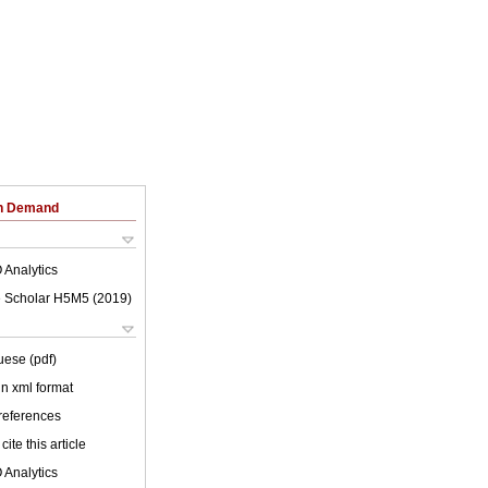
on Demand
 Analytics
 Scholar H5M5 (
2019
)
uese (pdf)
 in xml format
 references
cite this article
 Analytics