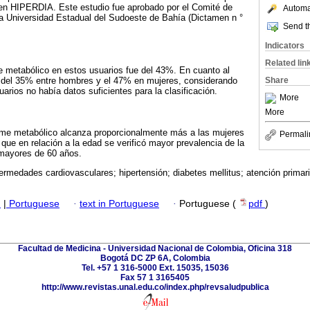
 en HIPERDIA. Este estudio fue aprobado por el Comité de
Automat
la Universidad Estadual del Sudoeste de Bahía (Dictamen n °
Send th
Indicators
Related lin
e metabólico en estos usuarios fue del 43%. En cuanto al
ue del 35% entre hombres y el 47% en mujeres, considerando
Share
arios no había datos suficientes para la clasificación.
More
More
ome metabólico alcanza proporcionalmente más a las mujeres
Permali
que en relación a la edad se verificó mayor prevalencia de la
mayores de 60 años.
ermedades cardiovasculares; hipertensión; diabetes mellitus; atención primar
h
|
Portuguese
·
text in Portuguese
·
Portuguese (
pdf
)
Facultad de Medicina - Universidad Nacional de Colombia, Oficina 318
Bogotá DC ZP 6A, Colombia
Tel. +57 1 316-5000 Ext. 15035, 15036
Fax 57 1 3165405
http://www.revistas.unal.edu.co/index.php/revsaludpublica