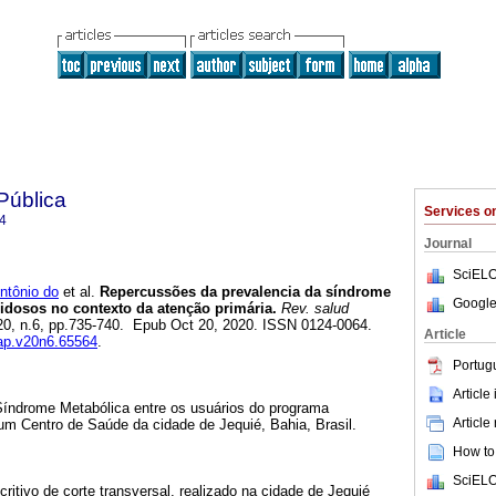
Pública
Services 
4
Journal
SciELO
tônio do
et al.
Repercussões da prevalencia da síndrome
Google
idosos no contexto da atenção primária.
Rev. salud
l.20, n.6, pp.735-740. Epub Oct 20, 2020. ISSN 0124-0064.
Article
sap.v20n6.65564
.
Portug
Article
 Síndrome Metabólica entre os usuários do programa
Article
um Centro de Saúde da cidade de Jequié, Bahia, Brasil.
How to 
SciELO
ritivo de corte transversal, realizado na cidade de Jequié