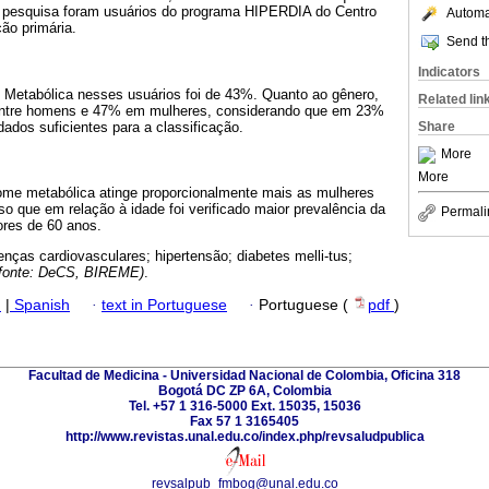
a pesquisa foram usuários do programa HIPERDIA do Centro
Automat
ão primária.
Send th
Indicators
 Metabólica nesses usuários foi de 43%. Quanto ao gênero,
Related lin
 entre homens e 47% em mulheres, considerando que em 23%
dados suficientes para a classificação.
Share
More
More
ome metabólica atinge proporcionalmente mais as mulheres
 que em relação à idade foi verificado maior prevalência da
Permali
res de 60 anos.
nças cardiovasculares; hipertensão; diabetes melli-tus;
(fonte: DeCS, BIREME)
.
h
|
Spanish
·
text in Portuguese
·
Portuguese (
pdf
)
Facultad de Medicina - Universidad Nacional de Colombia, Oficina 318
Bogotá DC ZP 6A, Colombia
Tel. +57 1 316-5000 Ext. 15035, 15036
Fax 57 1 3165405
http://www.revistas.unal.edu.co/index.php/revsaludpublica
revsalpub_fmbog@unal.edu.co