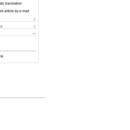
ic translation
is article by e-mail
ks
nk