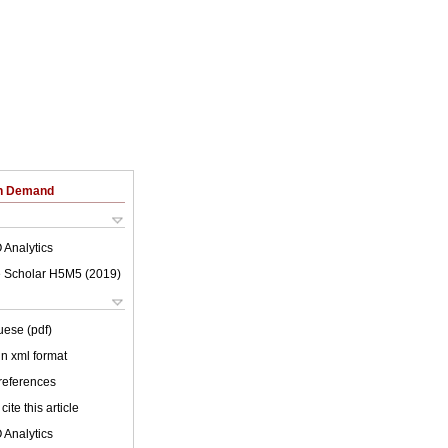
on Demand
 Analytics
 Scholar H5M5 (
2019
)
uese (pdf)
 in xml format
 references
cite this article
 Analytics