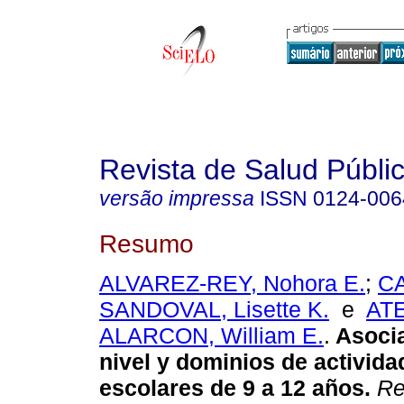
Revista de Salud Públi
versão impressa
ISSN
0124-006
Resumo
ALVAREZ-REY, Nohora E.
;
C
SANDOVAL, Lisette K.
e
AT
ALARCON, William E.
.
Asocia
nivel y dominios de actividad
escolares de 9 a 12 años.
Re