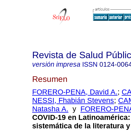
Revista de Salud Públi
versión impresa
ISSN
0124-006
Resumen
FORERO-PENA, David A.
;
CA
NESSI, Fhabián Stevens
;
CAM
Natasha A.
y
FORERO-PENA,
COVID-19 en Latinoamérica:
sistemática de la literatura y