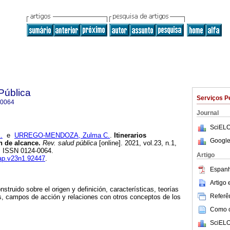
Pública
Serviços P
-0064
Journal
SciELO
.
e
URREGO-MENDOZA, Zulma C.
.
Itinerarios
Google
n de alcance.
Rev. salud pública
[online]. 2021, vol.23, n.1,
. ISSN 0124-0064.
Artigo
sap.v23n1.92447
.
Espanh
Artigo
struido sobre el origen y definición, características, teorías
Referên
s, campos de acción y relaciones con otros conceptos de los
Como ci
SciELO