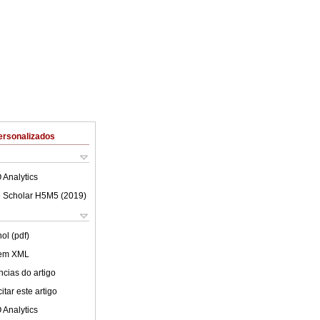
ersonalizados
 Analytics
 Scholar H5M5 (
2019
)
ol (pdf)
 em XML
cias do artigo
tar este artigo
 Analytics