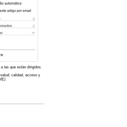
ão automática
este artigo por email
s
cionados
ar
nk
a las que están dirigidos.
 salud; calidad, acceso y
ME)
.