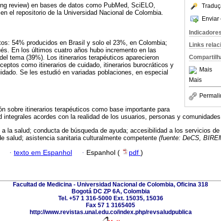
ping review) en bases de datos como PubMed, SciELO,
Traduç
n el repositorio de la Universidad Nacional de Colombia.
Enviar 
Indicadore
os: 54% producidos en Brasil y solo el 23%, en Colombia;
Links rela
és. En los últimos cuatro años hubo incremento en las
l tema (39%). Los itinerarios terapéuticos aparecieron
Compartilh
eptos como itinerarios de cuidado, itinerarios burocráticos y
Mais
cuidado. Se les estudió en variadas poblaciones, en especial
Mais
Permali
ón sobre itinerarios terapéuticos como base importante para
d integrales acordes con la realidad de los usuarios, personas y comunidades 
 a la salud; conducta de búsqueda de ayuda; accesibilidad a los servicios de
de salud; asistencia sanitaria culturalmente competente
(fuente: DeCS, BIRE
·
texto em Espanhol
·
Espanhol (
pdf
)
Facultad de Medicina - Universidad Nacional de Colombia, Oficina 318
Bogotá DC ZP 6A, Colombia
Tel. +57 1 316-5000 Ext. 15035, 15036
Fax 57 1 3165405
http://www.revistas.unal.edu.co/index.php/revsaludpublica