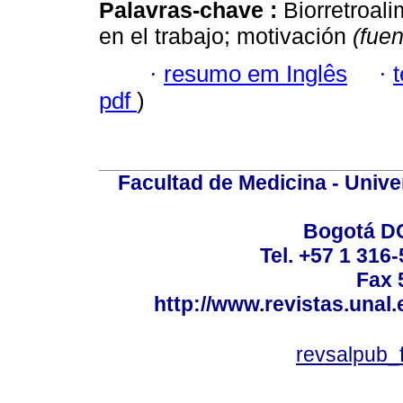
Palavras-chave :
Biorretroali
en el trabajo; motivación
(fue
·
resumo em Inglês
·
pdf
)
Facultad de Medicina - Unive
Bogotá DC
Tel. +57 1 316
Fax 
http://www.revistas.unal
revsalpub