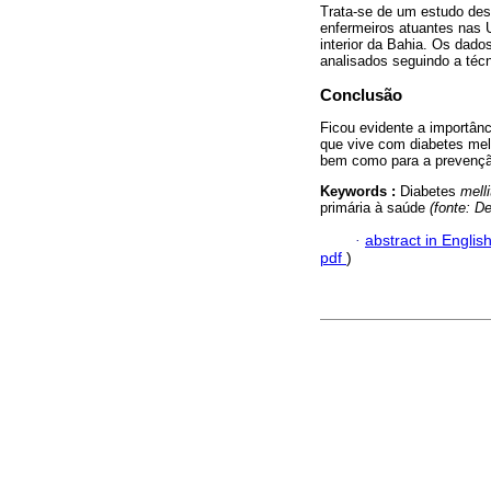
Trata-se de um estudo desc
enfermeiros atuantes nas
interior da Bahia. Os dado
analisados seguindo a técn
Conclusão
Ficou evidente a importân
que vive com diabetes mell
bem como para a prevençã
Keywords :
Diabetes
mell
primária à saúde
(fonte: 
·
abstract in Englis
pdf
)