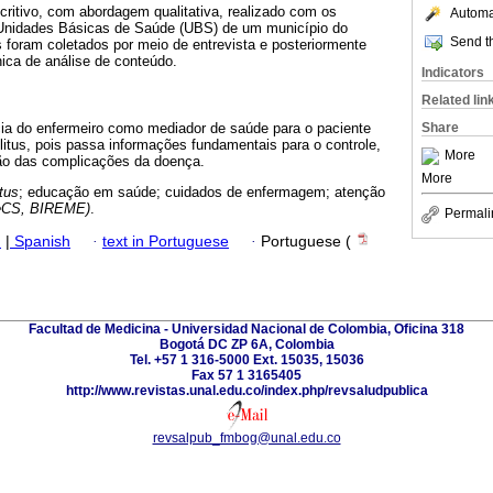
ritivo, com abordagem qualitativa, realizado com os
Automat
 Unidades Básicas de Saúde (UBS) de um município do
Send th
s foram coletados por meio de entrevista e posteriormente
ica de análise de conteúdo.
Indicators
Related lin
cia do enfermeiro como mediador de saúde para o paciente
Share
itus, pois passa informações fundamentais para o controle,
More
o das complicações da doença.
More
itus
; educação em saúde; cuidados de enfermagem; atenção
DeCS, BIREME)
.
Permali
h
|
Spanish
·
text in Portuguese
·
Portuguese (
Facultad de Medicina - Universidad Nacional de Colombia, Oficina 318
Bogotá DC ZP 6A, Colombia
Tel. +57 1 316-5000 Ext. 15035, 15036
Fax 57 1 3165405
http://www.revistas.unal.edu.co/index.php/revsaludpublica
revsalpub_fmbog@unal.edu.co