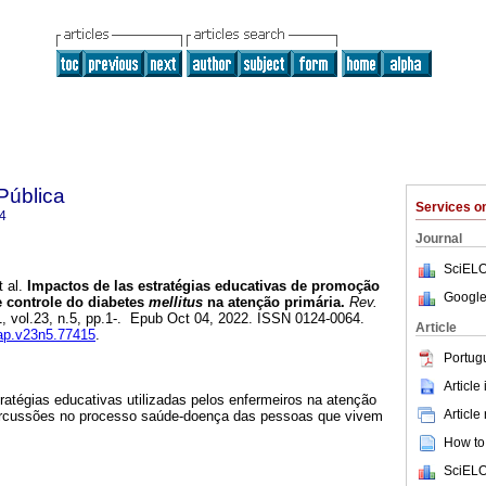
Pública
Services 
4
Journal
SciELO
 al.
Impactos de las estratégias educativas de promoção
Google
e controle do diabetes
mellitus
na atenção primária.
Rev.
1, vol.23, n.5, pp.1-. Epub Oct 04, 2022. ISSN 0124-0064.
Article
sap.v23n5.77415
.
Portug
Article
stratégias educativas utilizadas pelos enfermeiros na atenção
Article
percussões no processo saúde-doença das pessoas que vivem
How to 
SciELO