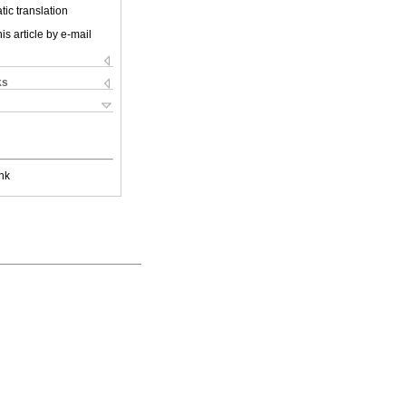
ic translation
is article by e-mail
ks
nk