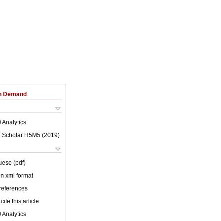
on Demand
 Analytics
 Scholar H5M5 (
2019
)
uese (pdf)
 in xml format
 references
cite this article
 Analytics