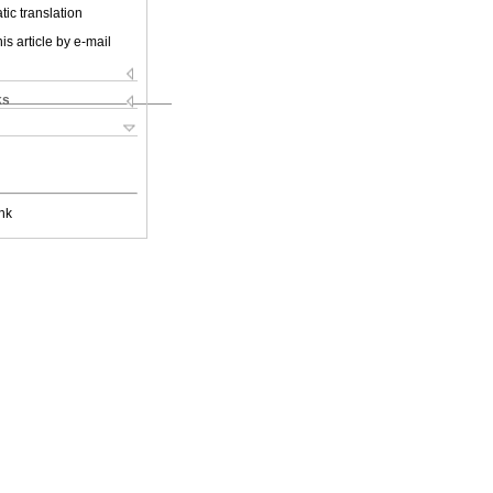
ic translation
is article by e-mail
ks
nk