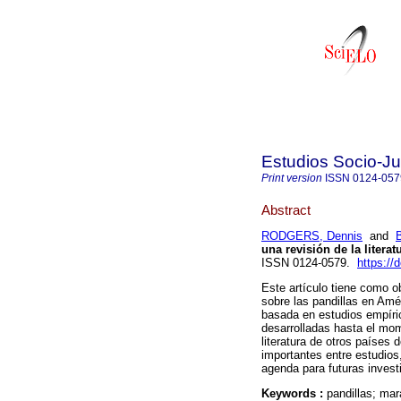
Estudios Socio-Ju
Print version
ISSN
0124-057
Abstract
RODGERS, Dennis
and
una revisión de la literat
ISSN 0124-0579.
https://
Este artículo tiene como ob
sobre las pandillas en Amér
basada en estudios empíric
desarrolladas hasta el mom
literatura de otros países 
importantes entre estudio
agenda para futuras invest
Keywords :
pandillas; mar