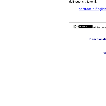
delincuencia juvenil.
·
abstract in Englis
All the con
Dirección de
es