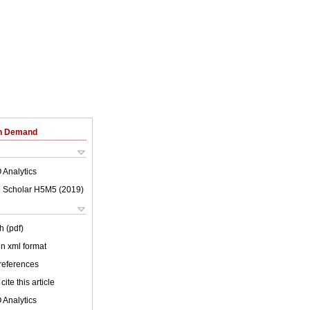
on Demand
 Analytics
 Scholar H5M5 (
2019
)
h (pdf)
 in xml format
 references
cite this article
 Analytics