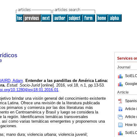
rídicos
Services 
9
Journal
SciELO
BAIRD, Adam
.
Entender a las pandillas de América Latina:
Google
ura
.
Estud. Socio-Juríd
[online]. 2016, vol.18, n.1, pp.13-53.
doi.org/10.12804/esj18.01.2016.01
.
Article
jetivo brindar una visión general del conocimiento existente
Spanis
ica Latina. Ofrece una revisión de la literatura publicada
os primarios y comienza por las dos literaturas más
Article
ento en Centroamérica y Brasil y luego se considera la
de la región. Identificamos temáticas transversales
Article
s, así como varias temáticas emergentes y proponemos una
How to 
igaciones.
SciELO
as; mano dura; violencia urbana; violencia juvenil;