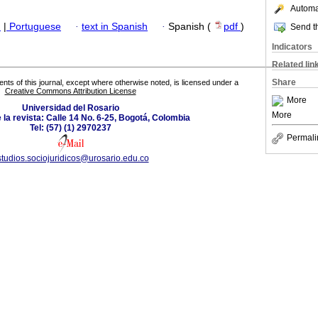
Automat
h
|
Portuguese
·
text in Spanish
·
Spanish (
pdf
)
Send th
Indicators
Related lin
Share
tents of this journal, except where otherwise noted, is licensed under a
Creative Commons Attribution License
More
Universidad del Rosario
More
 la revista: Calle 14 No. 6-25, Bogotá, Colombia
Tel: (57) (1) 2970237
Permali
tudios.sociojuridicos@urosario.edu.co