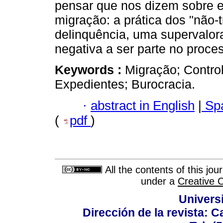
pensar que nos dizem sobre est
migração: a prática dos "não-t
delinquência, uma supervalo
negativa a ser parte no proce
Keywords :
Migração; Control
Expedientes; Burocracia.
·
abstract in English
|
Spa
(
pdf
)
All the contents of this jo
under a
Creative 
Univers
Dirección de la revista: C