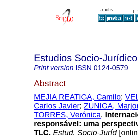
Estudios Socio-Jurídico
Print version
ISSN
0124-0579
Abstract
MEJIA REATIGA, Camilo
;
VE
Carlos Javier
;
ZUNIGA, Marjor
TORRES, Verónica
.
Internac
responsável
:
uma perspecti
TLC
.
Estud. Socio-Juríd
[onlin