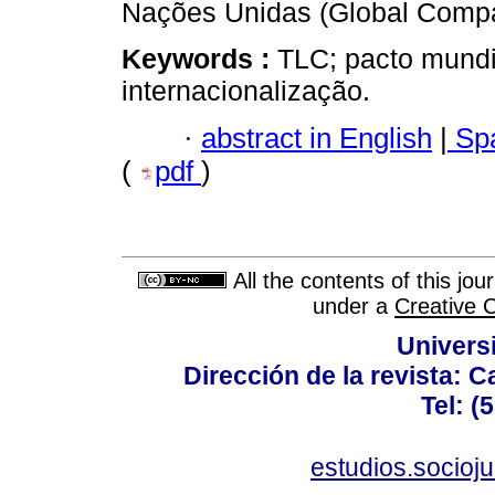
Nações Unidas (Global Compa
Keywords :
TLC; pacto mundia
internacionalização.
·
abstract in English
|
Spa
(
pdf
)
All the contents of this jo
under a
Creative 
Univers
Dirección de la revista: C
Tel: (
estudios.socioj