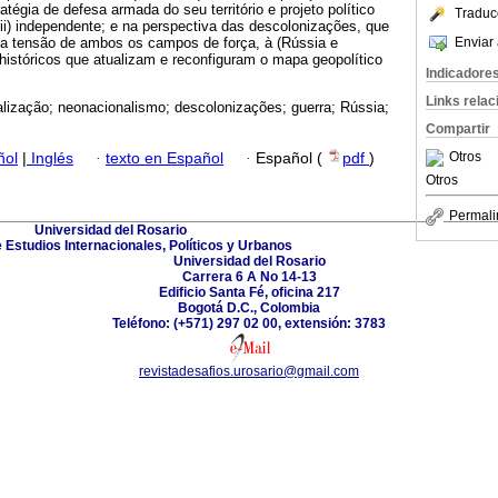
tégia de defesa armada do seu território e projeto político
Traduc
ii) independente; e na perspectiva das descolonizações, que
Enviar 
e a tensão de ambos os campos de força, à (Rússia e
históricos que atualizam e reconfiguram o mapa geopolítico
Indicadore
Links rela
alização; neonacionalismo; descolonizações; guerra; Rússia;
Compartir
Otros
ñol
|
Inglés
·
texto en Español
·
Español (
pdf
)
Otros
Permali
Universidad del Rosario
 Estudios Internacionales, Políticos y Urbanos
Universidad del Rosario
Carrera 6 A No 14-13
Edificio Santa Fé, oficina 217
Bogotá D.C., Colombia
Teléfono: (+571) 297 02 00, extensión: 3783
revistadesafios.urosario@gmail.com