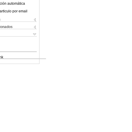
ción automática
articulo por email
s
cionados
nk