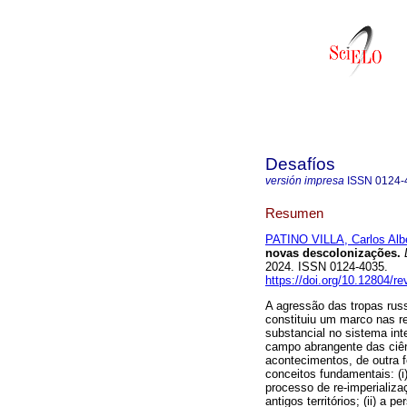
Desafíos
versión impresa
ISSN
0124-
Resumen
PATINO VILLA, Carlos Alb
novas descolonizações.
D
2024. ISSN 0124-4035.
https://doi.org/10.12804/r
A agressão das tropas russa
constituiu um marco nas r
substancial no sistema inte
campo abrangente das ciê
acontecimentos, de outra f
conceitos fundamentais: (i
processo de re-imperializa
antigos territórios; (ii) a