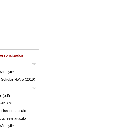
Personalizados
 Analytics
 Scholar H5M5 (
2019
)
l (pdf)
lo en XML
cias del artículo
tar este artículo
 Analytics