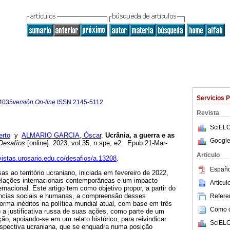
Servicios 
4035
versión On-line
ISSN
2145-5112
Revista
SciELO
erto
y
ALMARIO GARCIA, Óscar
.
Ucrânia, a guerra e as
Google
esafíos
[online]. 2023, vol.35, n.spe, e2. Epub 21-Mar-
Articulo
evistas.urosario.edu.co/desafios/a.13208
.
Españo
s ao território ucraniano, iniciada em fevereiro de 2022,
elações internacionais contemporâneas e um impacto
Articu
rnacional. Este artigo tem como objetivo propor, a partir do
ncias sociais e humanas, a compreensão desses
Referen
orma inéditos na política mundial atual, com base em três
Como ci
) a justificativa russa de suas ações, como parte de um
ção, apoiando-se em um relato histórico, para reivindicar
SciELO
 perspectiva ucraniana, que se enquadra numa posição