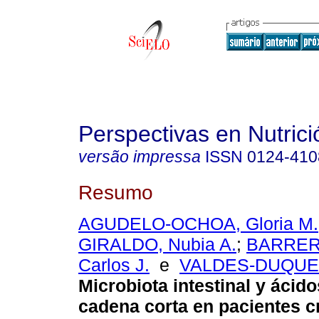
Perspectivas en Nutri
versão impressa
ISSN
0124-410
Resumo
AGUDELO-OCHOA, Gloria M.
GIRALDO, Nubia A.
;
BARRER
Carlos J.
e
VALDES-DUQUE, 
Microbiota intestinal y ácid
cadena corta en pacientes cr