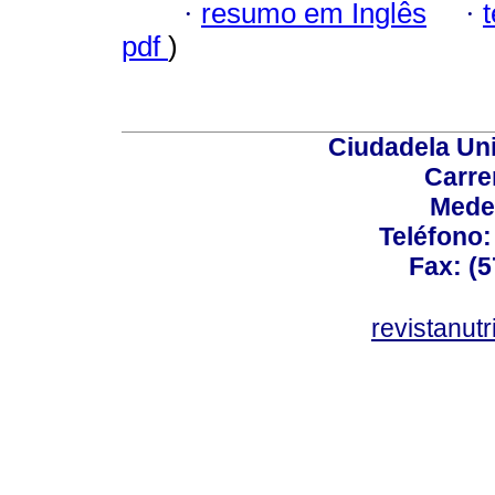
·
resumo em Inglês
·
pdf
)
Ciudadela Uni
Carre
Mede
Teléfono: 
Fax: (5
revistanut