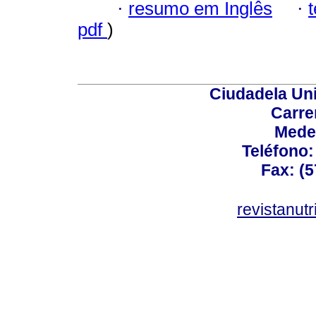
·
resumo em Inglês
·
pdf
)
Ciudadela Uni
Carre
Mede
Teléfono: 
Fax: (5
revistanut