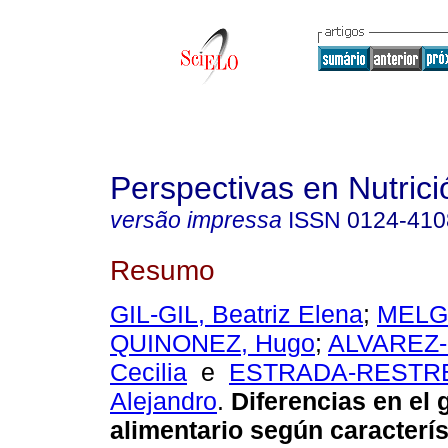
Perspectivas en Nutri
versão impressa
ISSN
0124-410
Resumo
GIL-GIL, Beatriz Elena
;
MELG
QUINONEZ, Hugo
;
ALVAREZ-
Cecilia
e
ESTRADA-RESTR
Alejandro
.
Diferencias en el 
alimentario según caracterís