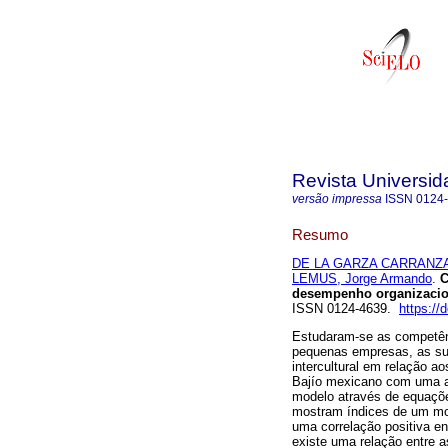
Revista Universi
versão impressa
ISSN
0124
Resumo
DE LA GARZA CARRANZA,
LEMUS, Jorge Armando
.
C
desempenho organizacio
ISSN 0124-4639.
https://
Estudaram-se as competên
pequenas empresas, as su
intercultural em relação ao
Bajío mexicano com uma a
modelo através de equaçõe
mostram índices de um mod
uma correlação positiva e
existe uma relação entre 