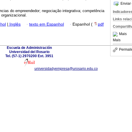
Enviar 
cias do empreendedor; negociação integrativa; competência
Indicadore
 organizacional.
Links rela
hol
|
Inglês
·
texto em Espanhol
·
Espanhol (
pdf
Compartilh
Mais
Mais
Escuela de Administración
Permali
Universidad del Rosario
Tel. (57-1) 2970200 Ext. 3951
universidadyempresa@urosario.edu.co