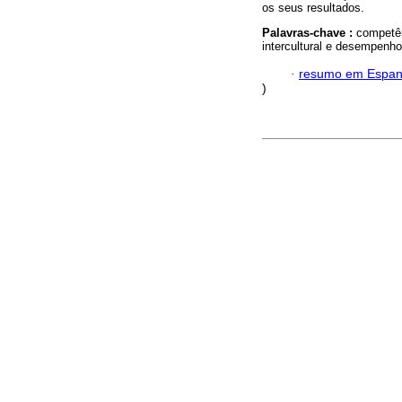
os seus resultados.
Palavras-chave :
competên
intercultural e desempenho
·
resumo em Espan
)