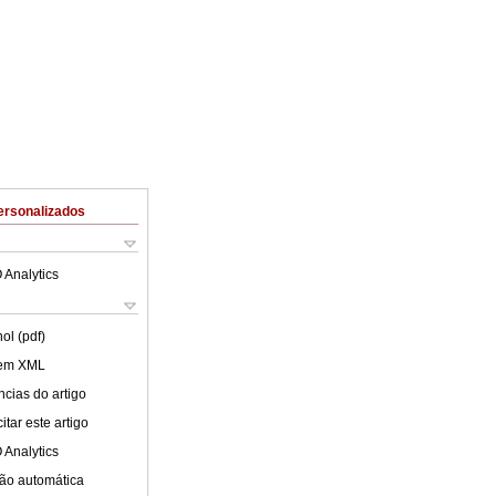
ersonalizados
 Analytics
ol (pdf)
 em XML
cias do artigo
tar este artigo
 Analytics
ão automática