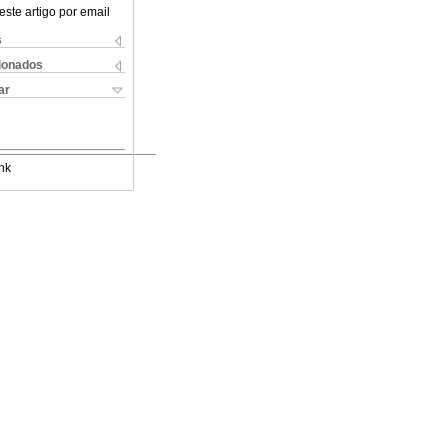
este artigo por email
s
cionados
ar
nk