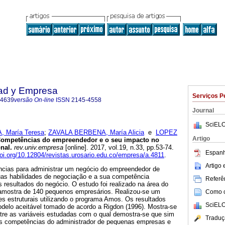
dad y Empresa
Serviços P
-4639
versão On-line
ISSN
2145-4558
Journal
SciELO
 María Teresa
;
ZAVALA BERBENA, María Alicia
e
LOPEZ
Artigo
ompetências do empreendedor e o seu impacto no
nal.
rev.univ.empresa
[online]. 2017, vol.19, n.33, pp.53-74.
Espanh
doi.org/10.12804/revistas.urosario.edu.co/empresa/a.4811
.
Artigo
cias para administrar um negócio do empreendedor de
as habilidades de negociação e a sua competência
Referên
s resultados do negócio. O estudo foi realizado na área do
mostra de 140 pequenos empresários. Realizou-se um
Como ci
s estruturais utilizando o programa Amos. Os resultados
SciELO
elo aceitável tomado de acordo a Rigdon (1996). Mostra-se
ntre as variáveis estudadas com o qual demostra-se que sim
Traduç
as competências do administrador de pequenas empresas e