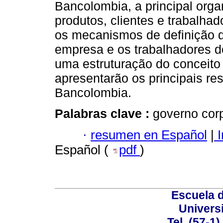
Bancolombia, a principal orga
produtos, clientes e trabalha
os mecanismos de definição da
empresa e os trabalhadores do 
uma estruturação do conceito
apresentarão os principais r
Bancolombia.
Palabras clave :
governo corp
·
resumen en Español
|
I
Español (
pdf
)
Escuela 
Univers
Tel. (57-1