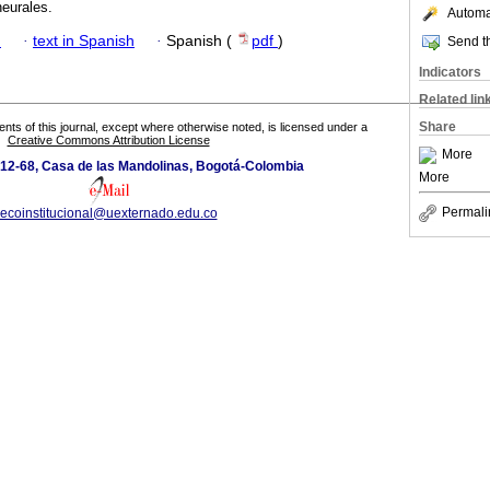
neurales.
Automat
h
·
text in Spanish
·
Spanish (
pdf
)
Send th
Indicators
Related lin
Share
tents of this journal, except where otherwise noted, is licensed under a
Creative Commons Attribution License
More
 12-68, Casa de las Mandolinas, Bogotá-Colombia
More
Permali
ecoinstitucional@uexternado.edu.co