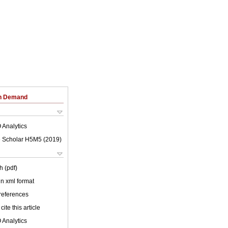
on Demand
 Analytics
 Scholar H5M5 (
2019
)
h (pdf)
 in xml format
 references
cite this article
 Analytics