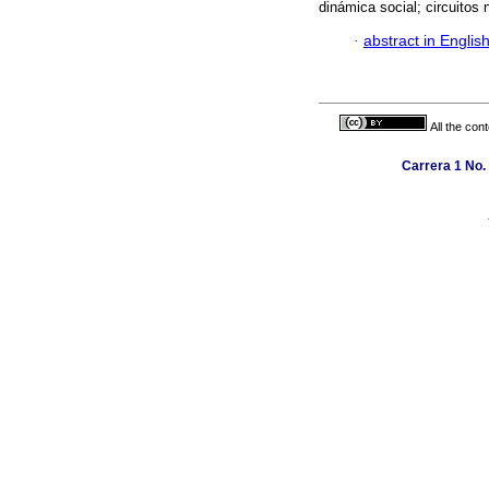
dinámica social; circuitos 
·
abstract in Englis
All the con
Carrera 1 No.