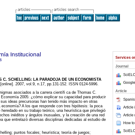
ía Institucional
Services 
6
Journal
SciELO
 C. SCHELLING: LA PARADOJA DE UN ECONOMISTA
Google
[online]. 2007, vol.9, n.17, pp.131-152. ISSN 0124-5996.
Article
enigmas asociados a la carrera científi ca de Thomas C.
e Economía 2005: ¿cómo explicar su capacidad para producir
Spanis
 sus ideas precursoras han tenido más impacto en otras
a economía? A los que responde con tres hipótesis: la poca
Article
 heredado en su trabajo teórico, una heurística que privilegió
hechos inéditos y ángulos inusuales, y la creación de una red
Article
 que entrelazó diversas disciplinas dedicadas al estudio de
How to 
SciELO
lling; puntos focales; heurística; teoría de juegos;