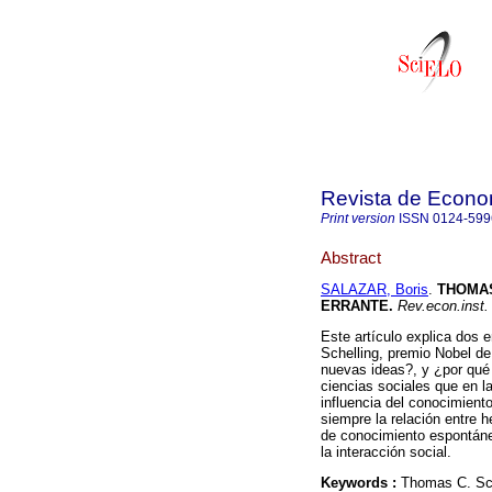
Revista de Econom
Print version
ISSN
0124-599
Abstract
SALAZAR, Boris
.
THOMAS
ERRANTE
.
Rev.econ.inst.
Este artículo explica dos 
Schelling, premio Nobel d
nuevas ideas?, y ¿por qué
ciencias sociales que en l
influencia del conocimiento
siempre la relación entre 
de conocimiento espontánea
la interacción social.
Keywords :
Thomas C. Sche