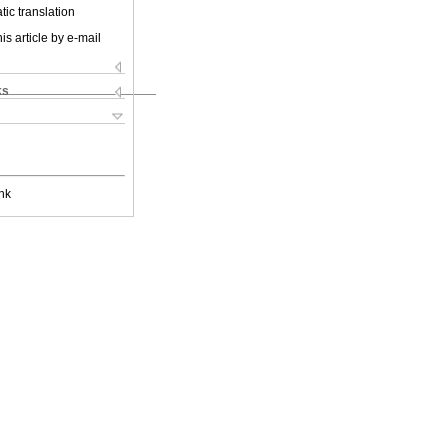
ic translation
is article by e-mail
ks
nk