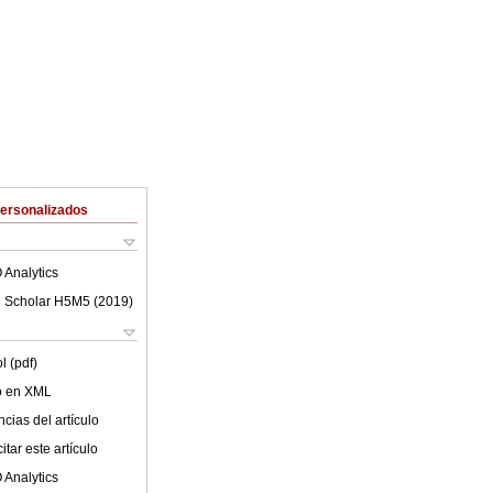
Personalizados
 Analytics
 Scholar H5M5 (
2019
)
l (pdf)
lo en XML
cias del artículo
tar este artículo
 Analytics