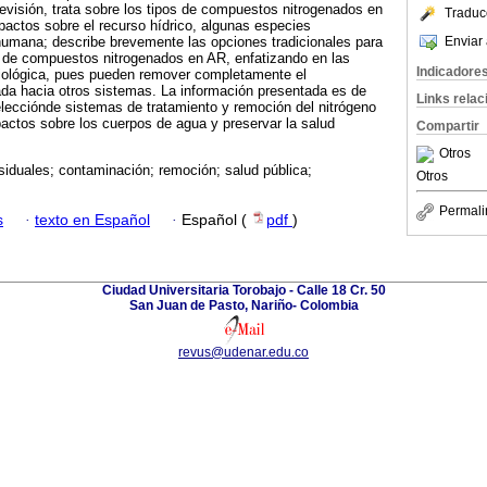
revisión, trata sobre los tipos de compuestos nitrogenados en
Traduc
pactos sobre el recurso hídrico, algunas especies
Enviar 
 humana; describe brevemente las opciones tradicionales para
 de compuestos nitrogenados en AR, enfatizando en las
Indicadore
 biológica, pues pueden remover completamente el
ada hacia otros sistemas. La información presentada es de
Links rela
elecciónde sistemas de tratamiento y remoción del nitrógeno
actos sobre los cuerpos de agua y preservar la salud
Compartir
Otros
iduales; contaminación; remoción; salud pública;
Otros
Permali
s
·
texto en Español
·
Español (
pdf
)
Ciudad Universitaria Torobajo - Calle 18 Cr. 50
San Juan de Pasto, Nariño- Colombia
revus@udenar.edu.co