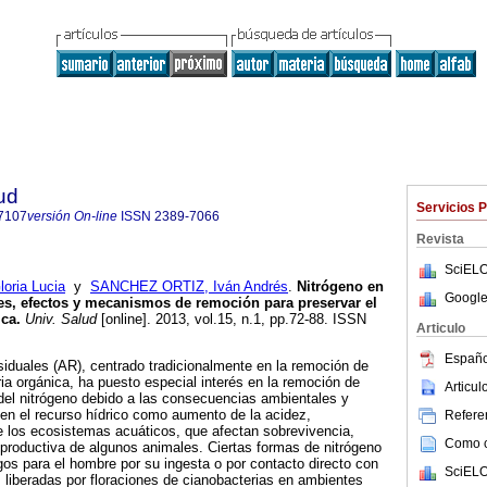
ud
Servicios 
7107
versión On-line
ISSN
2389-7066
Revista
SciELO
ria Lucia
y
SANCHEZ ORTIZ, Iván Andrés
.
Nitrógeno en
Google
es, efectos y mecanismos de remoción para preservar el
ica
.
Univ. Salud
[online]. 2013, vol.15, n.1, pp.72-88. ISSN
Articulo
Españo
siduales (AR), centrado tradicionalmente en la remoción de
ia orgánica, ha puesto especial interés en la remoción de
Articu
 del nitrógeno debido a las consecuencias ambientales y
 en el recurso hídrico como aumento de la acidez,
Referen
de los ecosistemas acuáticos, que afectan sobrevivencia,
Como ci
productiva de algunos animales. Ciertas formas de nitrógeno
gos para el hombre por su ingesta o por contacto directo con
SciELO
liberadas por floraciones de cianobacterias en ambientes