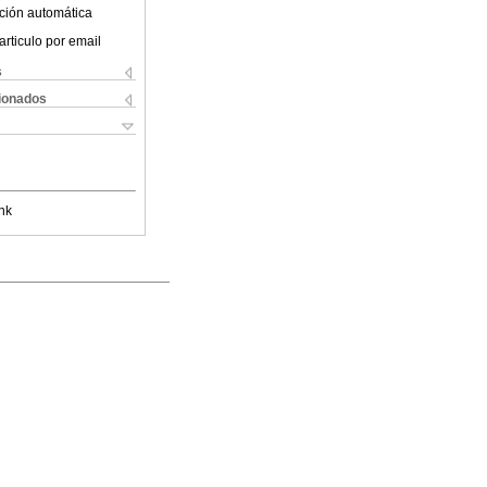
ción automática
articulo por email
s
cionados
nk