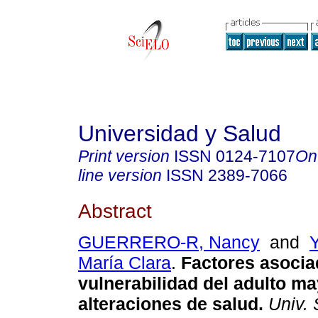
Universidad y Salud
Print version
ISSN
0124-7107
On
line version
ISSN
2389-7066
Abstract
GUERRERO-R, Nancy
and
María Clara
.
Factores asocia
vulnerabilidad del adulto m
alteraciones de salud
.
Univ. 