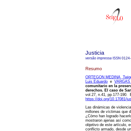
Justicia
versão impressa
ISSN
0124
Resumo
ORTEGON MEDINA, Twigg
Luis Eduardo
e
VARGAS 
comunitario en la preser
derechos. El caso de San
vol.27, n.41, pp.177-190.
https://doi.org/10.17081/ju
Las dinámicas de violenci
millones de víctimas que d
¿Cómo han logrado hacerlo
mostraron ajenas así como
objetivo de este artículo, 
conflicto armado, desde u