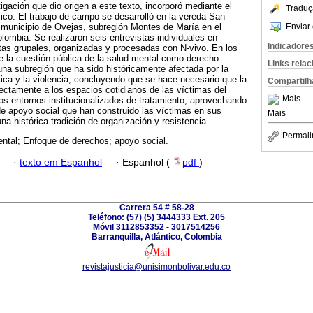
gación que dio origen a este texto, incorporó mediante el
Traduç
fico. El trabajo de campo se desarrolló en la vereda San
Enviar 
 municipio de Ovejas, subregión Montes de María en el
ombia. Se realizaron seis entrevistas individuales en
Indicadore
stas grupales, organizadas y procesadas con N-vivo. En los
e la cuestión pública de la salud mental como derecho
Links rela
na subregión que ha sido históricamente afectada por la
ítica y la violencia; concluyendo que se hace necesario que la
Compartilh
directamente a los espacios cotidianos de las víctimas del
Mais
los entornos institucionalizados de tratamiento, aprovechando
de apoyo social que han construido las víctimas en sus
Mais
una histórica tradición de organización y resistencia.
Permali
ntal; Enfoque de derechos; apoyo social.
·
texto em Espanhol
·
Espanhol (
pdf
)
Carrera 54 # 58-28
Teléfono: (57) (5) 3444333 Ext. 205
Móvil 3112853352 - 3017514256
Barranquilla, Atlántico, Colombia
revistajusticia@unisimonbolivar.edu.co