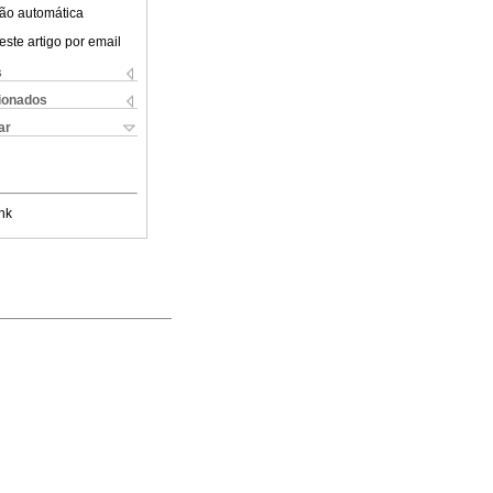
ão automática
este artigo por email
s
cionados
ar
nk