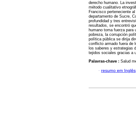
derecho humano. La investi
método cualitativo etnográ
Francisco perteneciente al
departamento de Sucre, Col
profundidad y tres entrevi
resultados, se encontró qu
humano toma fuerza para u
pobreza, la corrupción pol
política pública se dirija 
conflicto armado fuera de 
los saberes y estrategias 
tejidos sociales gracias a 
Palavras-chave :
Salud me
·
resumo em Inglês