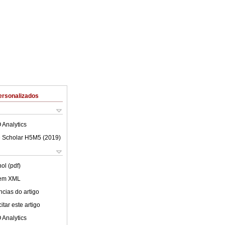
ersonalizados
 Analytics
 Scholar H5M5 (
2019
)
ol (pdf)
 em XML
cias do artigo
tar este artigo
 Analytics