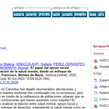
Serviços P
-7441
Journal
SciELO
y Malena
;
VINACCIA ALPI, Stefano
;
PEREZ CERVANTES,
Google
MORANTH, Rusvelt
.
El papel del apoyo social
vación de la salud mental, desde un enfoque de
Artigo
 Francisco, Montes de María.
Justicia
[online]. 2022,
 Epub 30-Jun-2022. ISSN 0124-7441.
Espanh
st.27.41.5628
.
Artigo
a en Colombia han dejado innumerables afectaciones y
e manera resiliente han continuado con su existencia; pero
Referên
 en medio de la indiferencia de poblaciones urbanas que se
Como ci
 instituciones que fueron ausentes como soporte? El
es analizar la relación entre salud mental, apoyo social y
SciELO
n enfoque de derechos; entendiendo la salud mental como un